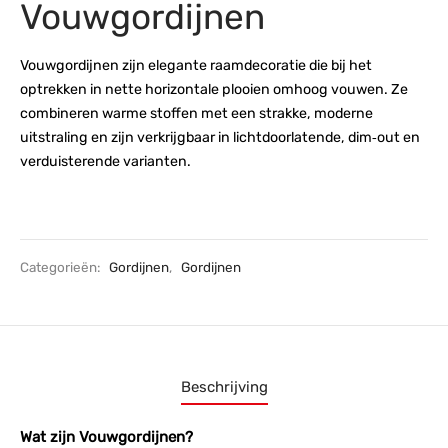
Vouwgordijnen
Bijzettafels
TV Meubelen
stoelen
Sidetable
Vouwgordijnen zijn elegante raamdecoratie die bij het
Kleinmeubelen
kamerbank
optrekken in nette horizontale plooien omhoog vouwen. Ze
combineren warme stoffen met een strakke, moderne
uitstraling en zijn verkrijgbaar in lichtdoorlatende, dim‑out en
verduisterende varianten.
Categorieën:
Gordijnen
,
Gordijnen
Beschrijving
Wat zijn Vouwgordijnen?