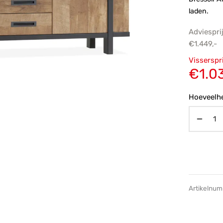
laden.
Adviespri
€
1.449,-
Oorsp
Visserspr
prijs
€
1.0
€1.44
Hoeveelhe
Artikelnu