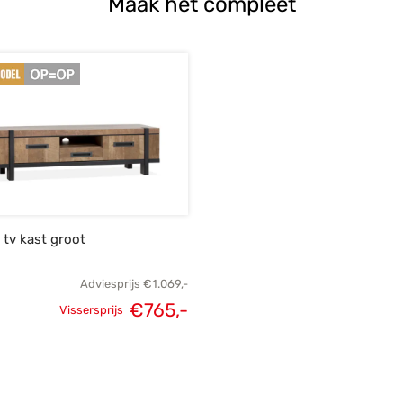
Maak het compleet
tv kast groot
Adviesprijs
€
1.069,-
€
765,-
Vissersprijs
e
Oorspronkelijke
Huidige
s:
prijs was:
prijs is:
-.
€1.069,-.
€765,-.