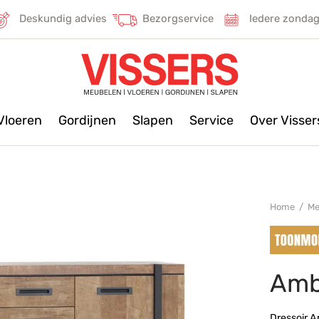
Deskundig advies
Bezorgservice
Iedere zonda
Vloeren
Gordijnen
Slapen
Service
Over Visse
Home
/
Me
Ambe
Dressoir A