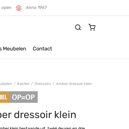
g open
Anno 1967
rs Meubelen
Contact
ubelen
/
Kasten
/
Dressoirs
/
Amber dressoir klein
r dressoir klein
mber klein bestaande uit, twéé deuren en drie