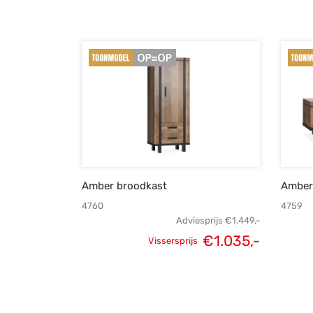
Amber broodkast
Amber 
4760
4759
Adviesprijs
€
1.449,-
€
1.035,-
Vissersprijs
Oorspronkelijke
Huidig
prijs was:
prijs i
€1.449,-.
€1.035,