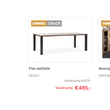
Flex eettafel
Woonp
9225.C
5294.W
Adviesprijs
€
679,-
€
485,-
Vissersprijs
Oorspronkelijke
Huidige
prijs was:
prijs is:
€679,-.
€485,-.