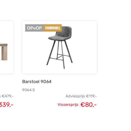
Barstoel 9064
9064.S
s
€
479,-
Adviesprijs
€
119,-
339,-
€
80,-
Vissersprijs
lijke
Huidige
Oorspronkelijke
Huidige
s was:
prijs is:
prijs was:
prijs is:
79,-.
€339,-.
€119,-.
€80,-.