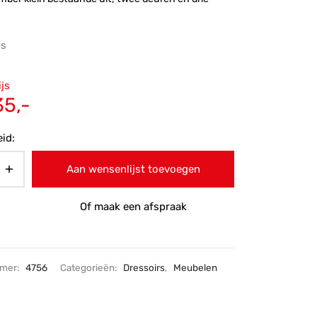
js
ronkelijke
ijs
 was:
Huidige
35,-
9,-.
prijs is:
id:
€1.035,-.
Aan wensenlijst toevoegen
Of maak een afspraak
mmer:
4756
Categorieën:
Dressoirs
,
Meubelen