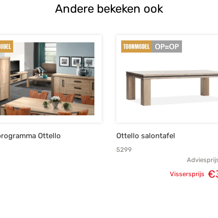
Andere bekeken ook
rogramma Ottello
Ottello salontafel
5299
Adviesprij
€
Vissersprijs
Oorspronke
prij
€4