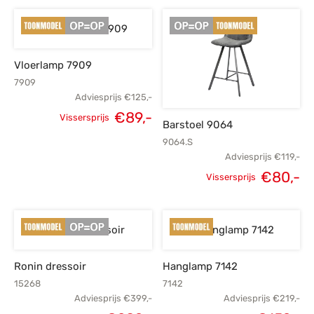
prijs was:
prijs is:
prijs was:
p
€199,-.
€149,-.
€809,-.
€
Vloerlamp 7909
7909
Adviesprijs
€
125,-
€
89,-
Vissersprijs
Barstoel 9064
Oorspronkelijke
Huidige
9064.S
prijs was:
prijs is:
Adviesprijs
€
119,-
€
80,-
€125,-.
€89,-.
Vissersprijs
Oorspronkelijke
H
prijs was:
p
€119,-.
Ronin dressoir
Hanglamp 7142
15268
7142
Adviesprijs
€
399,-
Adviesprijs
€
219,-