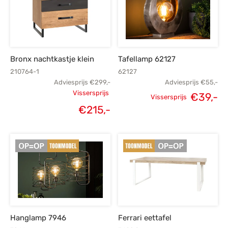
Bronx nachtkastje klein
Tafellamp 62127
210764-1
62127
Adviesprijs
€
299,-
Adviesprijs
€
55,-
Vissersprijs
€
39,-
Vissersprijs
Oorspronkelijke
Oorspronkelijke
H
€
215,-
Huidige
prijs was:
prijs was:
p
prijs is:
€299,-.
€55,-.
€215,-.
Hanglamp 7946
Ferrari eettafel