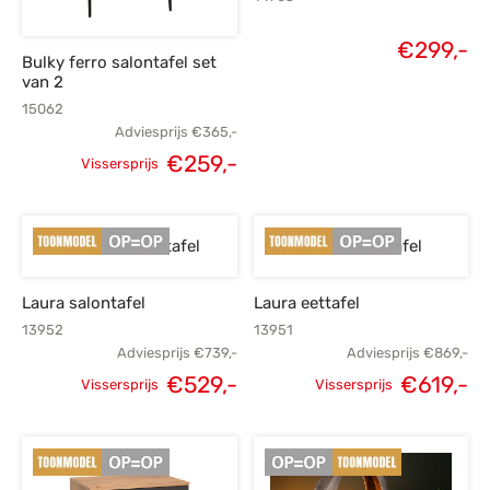
€
299,-
Bulky ferro salontafel set
van 2
15062
Adviesprijs
€
365,-
€
259,-
Vissersprijs
Oorspronkelijke
Huidige
prijs was:
prijs is:
€365,-.
€259,-.
Laura salontafel
Laura eettafel
13952
13951
Adviesprijs
€
739,-
Adviesprijs
€
869,-
€
529,-
€
619,-
Vissersprijs
Vissersprijs
Oorspronkelijke
Huidige
Oorspronkelijke
H
prijs was:
prijs is:
prijs was:
p
€739,-.
€529,-.
€869,-.
€