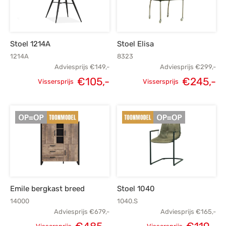
s
amerbank
eubelen
table
planken
en Toonmodellen
bekleding
dex PVC
et- en montageservice
Stoel 1214A
Stoel Elisa
programma’s
nmeubelen
ichting toonmodel
ett PVC
1214A
8323
Adviesprijs
€
149,-
Adviesprijs
€
299,-
chting
Oorspronkelijke
H
€
105,-
€
245,-
Vissersprijs
Vissersprijs
Oorspronkelijke
Huidige
ratie
prijs was:
p
prijs was:
prijs is:
€299,-.
€
modellen
€149,-.
€105,-.
Emile bergkast breed
Stoel 1040
14000
1040.S
Adviesprijs
€
679,-
Adviesprijs
€
165,-
Oorspronkelijke
H