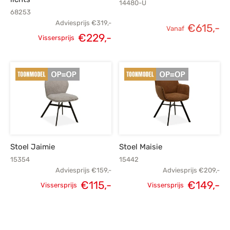
14480-U
68253
Adviesprijs
€
319,-
€
615,-
Vanaf
€
229,-
Vissersprijs
Oorspronkelijke
Huidige
prijs was:
prijs is:
€319,-.
€229,-.
Stoel Jaimie
Stoel Maisie
15354
15442
Adviesprijs
€
159,-
Adviesprijs
€
209,-
Oorspronkelijke
Huidige
Oorspronkelijke
H
€
115,-
€
149,-
Vissersprijs
Vissersprijs
prijs was:
prijs is:
prijs was:
p
€159,-.
€115,-.
€209,-.
€