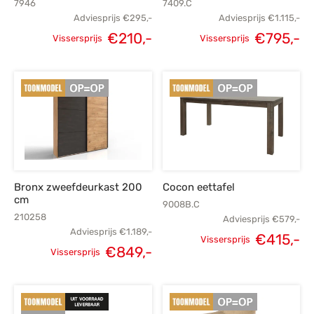
7946
7409.C
Adviesprijs
€
295,-
Adviesprijs
€
1.115,-
Oorspronkelijke
H
€
210,-
€
795,-
Vissersprijs
Vissersprijs
Oorspronkelijke
Huidige
prijs was:
p
prijs was:
prijs is:
€1.115,-.
€
€295,-.
€210,-.
Bronx zweefdeurkast 200
Cocon eettafel
cm
9008B.C
210258
Adviesprijs
€
579,-
Adviesprijs
€
1.189,-
Oorspronkelijke
H
€
415,-
Vissersprijs
€
849,-
Vissersprijs
prijs was:
p
Oorspronkelijke
Huidige
€579,-.
€
prijs was:
prijs is: