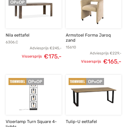
€1.189,-.
€849,-.
Nila eettafel
Armstoel Forma Jaroq
zand
6306.C
15610
Adviesprijs
€
245,-
Adviesprijs
€
229,-
€
175,-
Vissersprijs
€
165,-
Oorspronkelijke
Huidige
Vissersprijs
Oorspronkelijke
H
prijs was:
prijs is:
prijs was:
p
€245,-.
€175,-.
€229,-.
€
Vloerlamp Turn Square 4-
Tulip-U eettafel
lichts