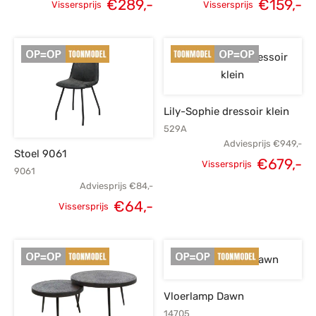
€
289,-
€
159,-
Vissersprijs
Vissersprijs
Oorspronkelijke
Huidige
Oorspronkelijke
H
prijs was:
prijs is:
prijs was:
p
€399,-.
€289,-.
€219,-.
€
Lily-Sophie dressoir klein
529A
Adviesprijs
€
949,-
Stoel 9061
€
679,-
Vissersprijs
9061
Oorspronkelijke
H
Adviesprijs
€
84,-
prijs was:
p
€
64,-
Vissersprijs
Oorspronkelijke
Huidige
€949,-.
€
prijs was:
prijs is:
€84,-.
€64,-.
Vloerlamp Dawn
14705