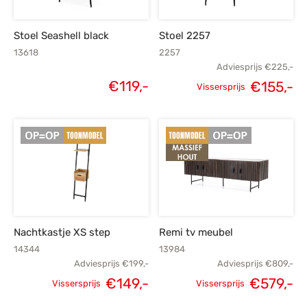
Stoel Seashell black
Stoel 2257
13618
2257
Adviesprijs
€
225,-
€
119,-
€
155,-
Vissersprijs
Oorspronkelijke
H
prijs was:
p
€225,-.
€
Nachtkastje XS step
Remi tv meubel
14344
13984
Adviesprijs
€
199,-
Adviesprijs
€
809,-
€
149,-
€
579,-
Vissersprijs
Vissersprijs
Oorspronkelijke
Huidige
Oorspronkelijke
H