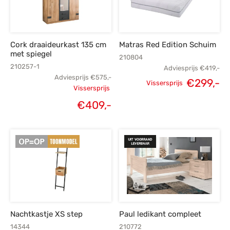
s
amerbank
eubelen
table
planken
en Toonmodellen
bekleding
dex PVC
et- en montageservice
Cork draaideurkast 135 cm
Matras Red Edition Schuim
programma’s
nmeubelen
ichting toonmodel
ett PVC
met spiegel
210804
210257-1
Adviesprijs
€
419,-
chting
Adviesprijs
€
575,-
Oorspronkelijke
H
€
299,-
Vissersprijs
Vissersprijs
ratie
prijs was:
p
Oorspronkelijke
€
409,-
Huidige
€419,-.
€
modellen
prijs was:
prijs is:
€575,-.
€409,-.
Nachtkastje XS step
Paul ledikant compleet
14344
210772