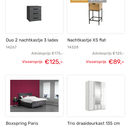
€525,-.
Duo 2 nachtkastje 3 lades
Nachtkastje XS flat
14267
14328
Adviesprijs
€
175,-
Adviesprijs
€
125,-
€
125,-
€
89,-
Vissersprijs
Vissersprijs
Oorspronkelijke
Huidige
Oorspronkelijke
H
prijs was:
prijs is:
prijs was:
p
€175,-.
€125,-.
€125,-.
Boxspring Paris
Trio draaideurkast 135 cm