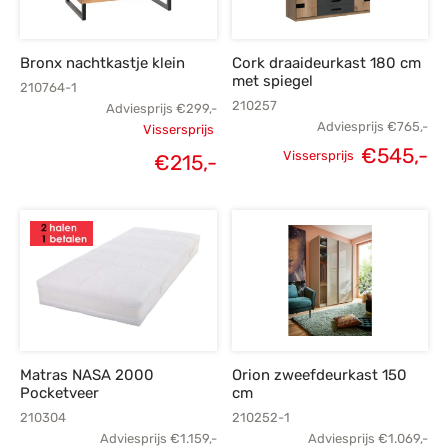
Bronx nachtkastje klein
Cork draaideurkast 180 cm
met spiegel
210764-1
210257
Adviesprijs
€
299,-
Adviesprijs
€
765,-
Vissersprijs
€
545,-
Oorspronkelijke
Vissersprijs
€
215,-
Oorspronkelijke
H
Huidige
prijs was:
prijs was:
p
prijs is:
€299,-.
€765,-.
€
€215,-.
Matras NASA 2000
Orion zweefdeurkast 150
Pocketveer
cm
210304
210252-1
Adviesprijs
€
1.159,-
Adviesprijs
€
1.069,-