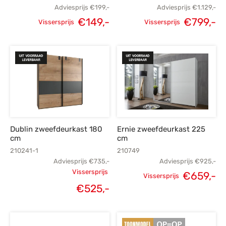
Adviesprijs
€
199,-
Adviesprijs
€
1.129,-
€
149,-
€
799,-
Vissersprijs
Vissersprijs
Oorspronkelijke
Huidige
Oorspronkelijke
H
prijs was:
prijs is:
prijs was:
p
€199,-.
€149,-.
€1.129,-.
€
Dublin zweefdeurkast 180
Ernie zweefdeurkast 225
cm
cm
210241-1
210749
Adviesprijs
€
735,-
Adviesprijs
€
925,-
Vissersprijs
€
659,-
Vissersprijs
Oorspronkelijke
Oorspronkelijke
H
€
525,-
Huidige
prijs was:
prijs was:
p
prijs is:
€735,-.
€925,-.
€