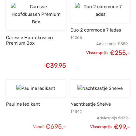
prijs was:
prijs is:
prijs was:
p
€105,-.
€85,-.
€815,-.
€
Duo 2 commode 7 lades
Caresse Hoofdkussen
14265
Premium Box
Adviesprijs
€
359,-
€
255,-
Vissersprijs
Oorspronkelijke
H
€
39,95
prijs was:
p
€359,-.
€
Pauline ledikant
Nachtkastje Shelve
14342
Adviesprijs
€
139,-
€
695,-
€
99,-
Vanaf
Vissersprijs
Oorspronkelijke
H