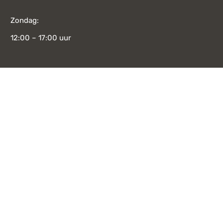
Zondag:
12:00 – 17:00 uur
Bekijk alle openingstijden
CATEGORIE
Meubelen
Toonmodellen
Kasten Toonmodellen
Verlichting toonmodel
Verlichting
Meubelen Nijmegen
Hanglampen
Betaalbare eetkamerstoelen