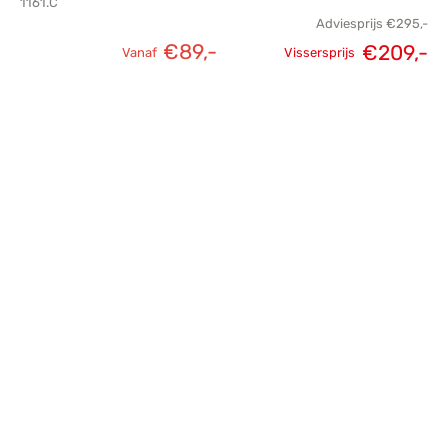
1161.C
Adviesprijs
€
295,-
€
89,-
€
209,-
Vanaf
Vissersprijs
Oorspronkelijke
H
prijs was:
p
€295,-.
€