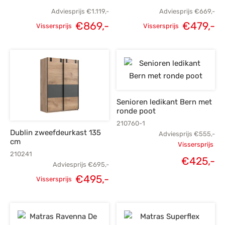
Adviesprijs
€
1.119,-
Adviesprijs
€
669,-
Oorspronkelijke
Huidige
€
869,-
€
479,-
Vissersprijs
Vissersprijs
Oorspronkelijke
H
prijs was:
prijs is:
prijs was:
p
€1.119,-.
€869,-.
€669,-.
€
Senioren ledikant Bern met
ronde poot
210760-1
Dublin zweefdeurkast 135
Adviesprijs
€
555,-
cm
Vissersprijs
210241
Oorspronk
€
425,-
Adviesprijs
€
695,-
H
prij
€
495,-
Vissersprijs
p
Oorspronkelijke
Huidige
€
€
prijs was:
prijs is:
€695,-.
€495,-.