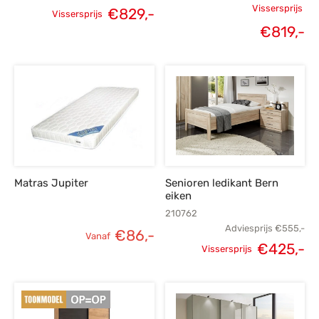
Vissersprijs
Oorspronkelijke
Huidige
€
829,-
Vissersprijs
Oorspronk
€
819,-
prijs was:
prijs is:
H
prij
€1.159,-.
€829,-.
p
€1.
€
Matras Jupiter
Senioren ledikant Bern
eiken
210762
Adviesprijs
€
555,-
€
86,-
Vanaf
€
425,-
Vissersprijs
Oorspronkelijke
H
prijs was:
p
€555,-.
€