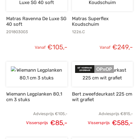
Matras Ravenna De Luxe SG
Matras Superflex
40 soft
Koudschuim
201803003
1226.C
€
105,-
€
249,-
Vanaf
Vanaf
Wiemann Legplanken 80,1
Bert zweefdeurkast 225 cm
cm 3 stuks
wit grafiet
Adviesprijs
€
105,-
Adviesprijs
€
815,-
€
85,-
€
585,-
Vissersprijs
Vissersprijs
Oorspronkelijke
Huidige
Oorspronkelijke
H