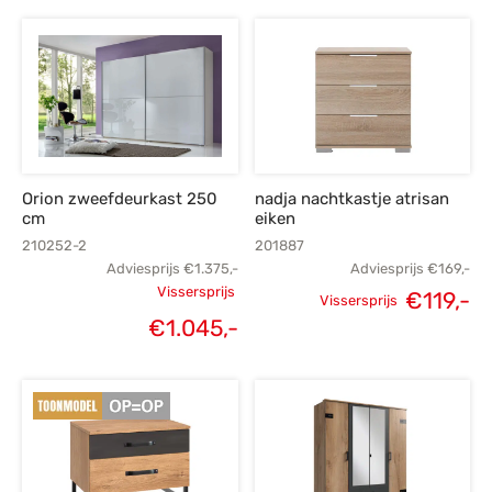
prijs was:
p
€139,-.
Orion zweefdeurkast 250
nadja nachtkastje atrisan
cm
eiken
210252-2
201887
Adviesprijs
€
1.375,-
Adviesprijs
€
169,-
Vissersprijs
€
119,-
Vissersprijs
Oorspronkelijke
Oorspronkelijke
H
€
1.045,-
Huidige
prijs was:
prijs was:
p
prijs is:
€1.375,-.
€169,-.
€1.045,-.