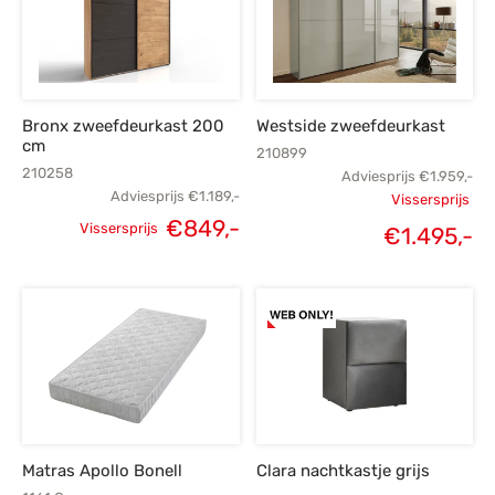
Bronx zweefdeurkast 200
Westside zweefdeurkast
cm
210899
210258
Adviesprijs
€
1.959,-
Adviesprijs
€
1.189,-
Vissersprijs
€
849,-
Oorspronk
Vissersprijs
€
1.495,-
Oorspronkelijke
Huidige
H
prij
prijs was:
prijs is:
€1.
€1.189,-.
€849,-.
€1
Matras Apollo Bonell
Clara nachtkastje grijs