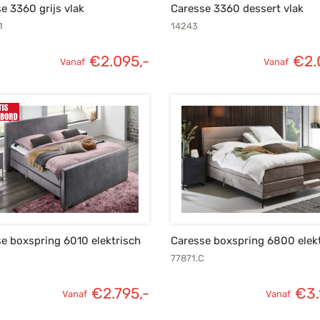
e 3360 grijs vlak
Caresse 3360 dessert vlak
1
14243
€
2.095,-
€
2.
Vanaf
Vanaf
e boxspring 6010 elektrisch
Caresse boxspring 6800 elek
77871.C
€
2.795,-
€
3.
Vanaf
Vanaf