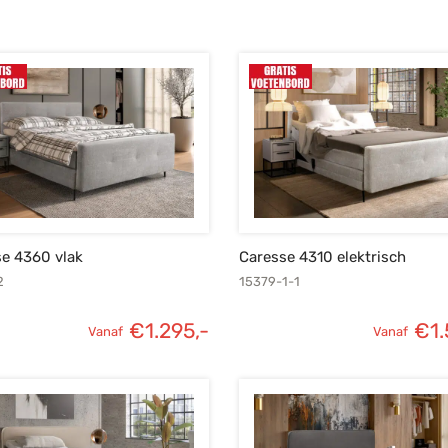
e 4360 vlak
Caresse 4310 elektrisch
2
15379-1-1
€
1.295,-
€
1
Vanaf
Vanaf