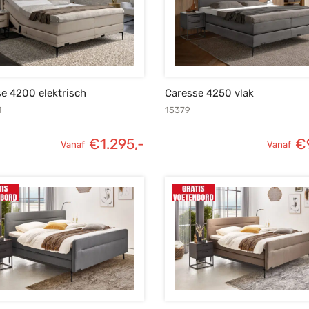
e 4200 elektrisch
Caresse 4250 vlak
1
15379
€
1.295,-
€
Vanaf
Vanaf