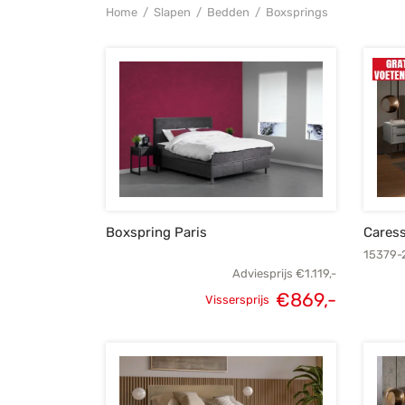
Home
/
Slapen
/
Bedden
/
Boxsprings
Boxspring Paris
Caress
15379-
Adviesprijs
€
1.119,-
Oorspronkelijke
Huidige
€
869,-
Vissersprijs
prijs was:
prijs is:
€1.119,-.
€869,-.