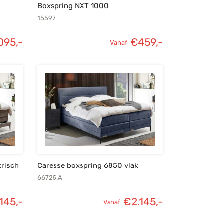
Boxspring NXT 1000
15597
095,-
€
459,-
Vanaf
trisch
Caresse boxspring 6850 vlak
66725.A
145,-
€
2.145,-
Vanaf