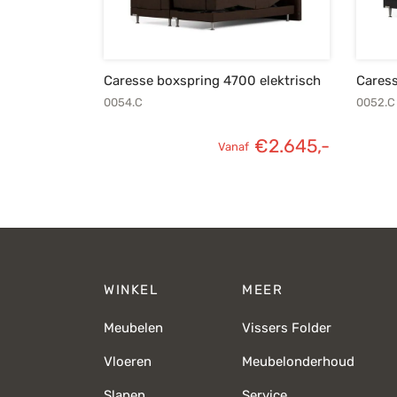
Caresse boxspring 4700 elektrisch
Caress
0054.C
0052.C
€
2.645,-
Vanaf
WINKEL
MEER
Meubelen
Vissers Folder
Vloeren
Meubelonderhoud
Slapen
Service