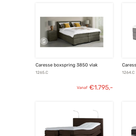
Caresse boxspring 3850 vlak
Caress
1265.C
1264.C
€
1.795,-
Vanaf