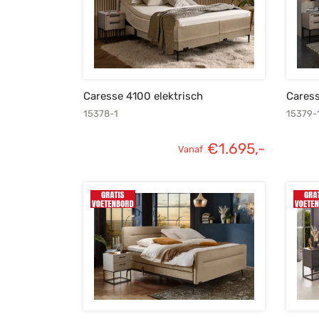
Caresse 4100 elektrisch
Caress
15378-1
15379-
€
1.695,-
Vanaf