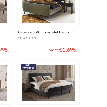
Caresse 3310 groen elektrisch
14243-1-1-1
995,-
€
2.695,-
Vanaf