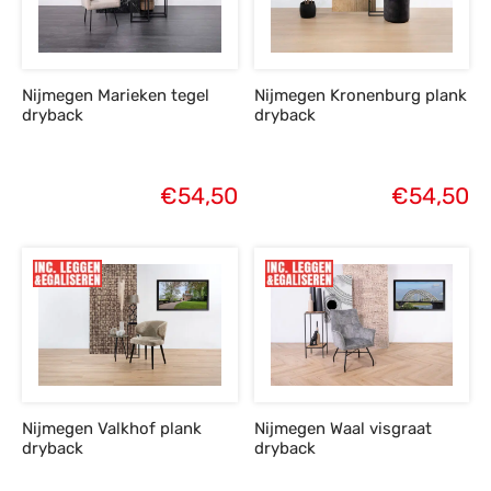
s
amerbank
eubelen
table
planken
en Toonmodellen
bekleding
dex PVC
et- en montageservice
Nijmegen Marieken tegel
Nijmegen Kronenburg plank
programma’s
nmeubelen
ichting toonmodel
ett PVC
dryback
dryback
chting
€
54,50
€
54,50
ratie
modellen
Nijmegen Valkhof plank
Nijmegen Waal visgraat
dryback
dryback