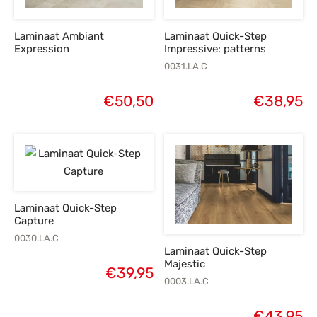
Laminaat Ambiant
Laminaat Quick-Step
Expression
Impressive: patterns
0031.LA.C
€
50,50
€
38,95
Laminaat Quick-Step
Capture
0030.LA.C
Laminaat Quick-Step
Majestic
€
39,95
0003.LA.C
€
43,95