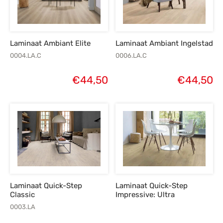
s
amerbank
eubelen
table
planken
en Toonmodellen
bekleding
dex PVC
et- en montageservice
Laminaat Ambiant Elite
Laminaat Ambiant Ingelstad
programma’s
nmeubelen
ichting toonmodel
ett PVC
0004.LA.C
0006.LA.C
chting
€
44,50
€
44,50
ratie
modellen
Laminaat Quick-Step
Laminaat Quick-Step
Classic
Impressive: Ultra
0003.LA