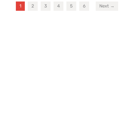
1
2
3
4
5
6
Next →