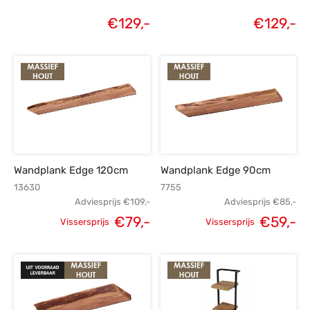
€
129,-
€
129,-
Wandplank Edge 120cm
Wandplank Edge 90cm
13630
7755
Adviesprijs
€
109,-
Adviesprijs
€
85,-
€
79,-
€
59,-
Vissersprijs
Vissersprijs
Oorspronkelijke
Huidige
Oorspronkelijke
H
prijs was:
prijs is:
prijs was:
p
€109,-.
€79,-.
€85,-.