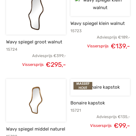
€485,-.
€
Wavy spiegel klein walnut
15723
Adviesprijs
€
189,-
Wavy spiegel groot walnut
€
139,-
Vissersprijs
15724
Oorspronkelijke
H
Adviesprijs
€
399,-
prijs was:
p
€
295,-
Vissersprijs
Oorspronkelijke
Huidige
€189,-.
€
prijs was:
prijs is:
€399,-.
€295,-.
Bonaire kapstok
15721
Adviesprijs
€
135,-
€
99,-
Vissersprijs
Wavy spiegel middel naturel
Oorspronkelijke
H