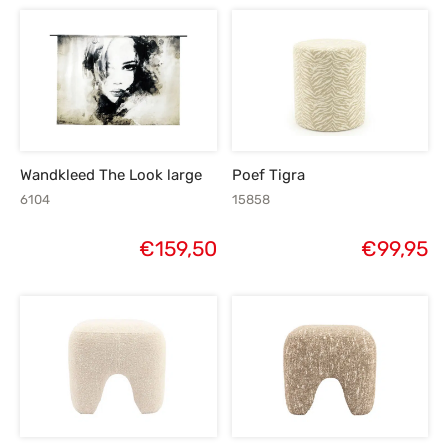
Wandkleed The Look large
Poef Tigra
6104
15858
€
159,50
€
99,95