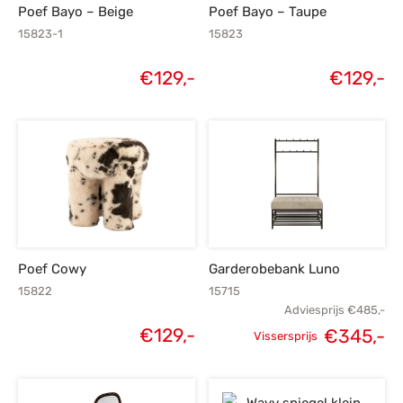
Poef Bayo – Beige
Poef Bayo – Taupe
15823-1
15823
€
129,-
€
129,-
Poef Cowy
Garderobebank Luno
15822
15715
Adviesprijs
€
485,-
€
129,-
€
345,-
Vissersprijs
Oorspronkelijke
H
prijs was:
p