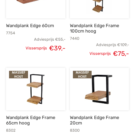
Wandplank Edge 60cm
Wandplank Edge Frame
100cm hoog
7754
7440
Adviesprijs
€
55,-
Adviesprijs
€
109,-
€
39,-
Vissersprijs
€
75,-
Oorspronkelijke
Huidige
Vissersprijs
Oorspronkelijke
H
prijs was:
prijs is:
prijs was:
p
€55,-.
€39,-.
€109,-.
Wandplank Edge Frame
Wandplank Edge Frame
65cm hoog
20cm
8302
8300