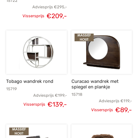
15722
prijs was:
p
Adviesprijs
€
295,-
€
209,-
€135,-.
Vissersprijs
Oorspronkelijke
Huidige
prijs was:
prijs is:
€295,-.
€209,-.
Tobago wandrek rond
Curacao wandrek met
spiegel en plankje
15719
15718
Adviesprijs
€
199,-
Adviesprijs
€
119,-
€
139,-
Vissersprijs
€
89,-
Oorspronkelijke
Huidige
Vissersprijs
Oorspronkelijke
H
prijs was:
prijs is:
prijs was:
p
€199,-.
€139,-.
€119,-.