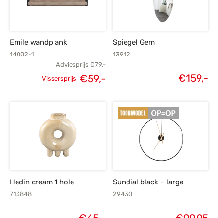
s
amerbank
eubelen
table
planken
en Toonmodellen
bekleding
dex PVC
et- en montageservice
Emile wandplank
Spiegel Gem
programma’s
nmeubelen
ichting toonmodel
ett PVC
14002-1
13912
Adviesprijs
€
79,-
chting
€
159,-
€
59,-
Vissersprijs
Oorspronkelijke
Huidige
ratie
prijs was:
prijs is:
modellen
€79,-.
€59,-.
Hedin cream 1 hole
Sundial black – large
713848
29430
€
45,-
€
99,95