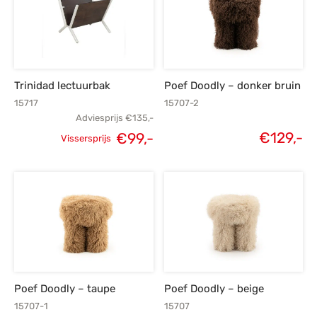
Trinidad lectuurbak
Poef Doodly – donker bruin
15717
15707-2
Adviesprijs
€
135,-
€
129,-
€
99,-
Vissersprijs
Oorspronkelijke
Huidige
prijs was:
prijs is:
€135,-.
€99,-.
Poef Doodly – taupe
Poef Doodly – beige
15707-1
15707