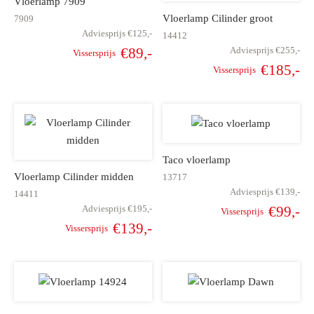
Vloerlamp 7909
Vloerlamp Cilinder groot
7909
s
amerbank
eubelen
able
planken
en Toonmodellen
ekleding
dex PVC
t- en montageservice
Adviesprijs
€
125,-
14412
Adviesprijs
€
255,-
€
89,-
Vissersprijs
programma’s
nmeubelen
chting toonmodel
tt PVC
Oorspronkelijke
Huidige
€
185,-
Vissersprijs
Oorspronkelijke
Hu
prijs was:
prijs is:
chting
prijs was:
pr
€125,-.
€89,-.
atie
€255,-.
€
Taco vloerlamp
modellen
Vloerlamp Cilinder midden
13717
Adviesprijs
€
139,-
14411
Adviesprijs
€
195,-
€
99,-
Vissersprijs
Oorspronkelijk
Hu
€
139,-
Vissersprijs
Oorspronkelijke
Huidige
prijs was
pr
prijs was:
prijs is:
€139,-
€195,-.
€139,-.