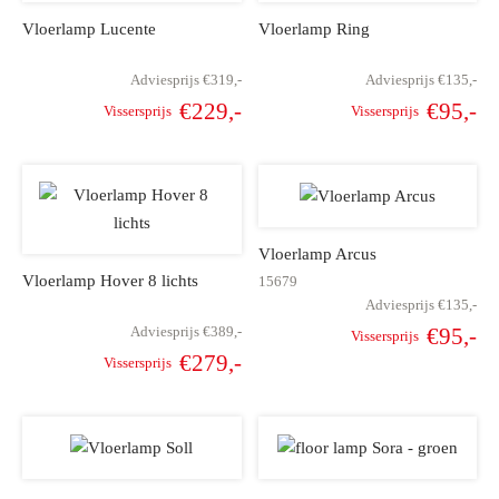
Vloerlamp Lucente
Vloerlamp Ring
Adviesprijs
€
319,-
Adviesprijs
€
135,-
€
229,-
€
95,-
Vissersprijs
Vissersprijs
Oorspronkelijke
Huidige
Oorspronkelijk
Hu
prijs was:
prijs is:
prijs was
pr
€319,-.
€229,-.
€135,-
Vloerlamp Arcus
Vloerlamp Hover 8 lichts
15679
Adviesprijs
€
135,-
Adviesprijs
€
389,-
€
95,-
Vissersprijs
Oorspronkelijk
Hu
€
279,-
Vissersprijs
Oorspronkelijke
Huidige
prijs was
pr
prijs was:
prijs is:
€135,-
€389,-.
€279,-.