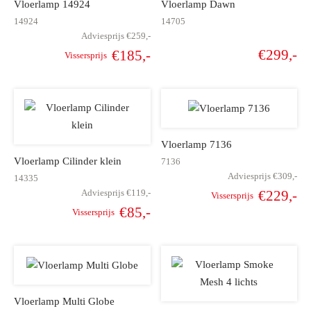
Vloerlamp 14924
Vloerlamp Dawn
14924
14705
Adviesprijs
€
259,-
€
299,-
€
185,-
Vissersprijs
Oorspronkelijke
Huidige
prijs was:
prijs is:
€259,-.
€185,-.
Vloerlamp 7136
Vloerlamp Cilinder klein
7136
Adviesprijs
€
309,-
14335
Adviesprijs
€
119,-
€
229,-
Vissersprijs
Oorspronkelijke
Hu
€
85,-
Vissersprijs
Oorspronkelijke
Huidige
prijs was:
pr
prijs was:
prijs is:
€309,-.
€
€119,-.
€85,-.
Vloerlamp Multi Globe