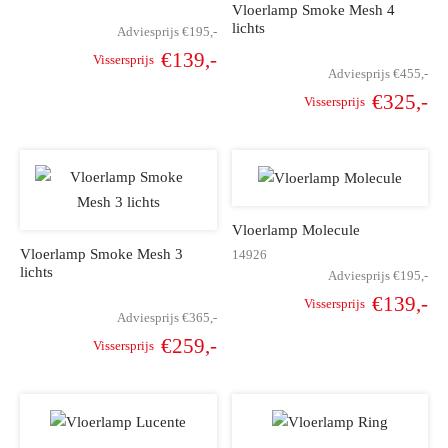
Vloerlamp Smoke Mesh 4
lichts
Adviesprijs
€
195,-
€
139,-
Vissersprijs
Adviesprijs
€
455,-
Oorspronkelijke
Huidige
€
325,-
Vissersprijs
prijs was:
prijs is:
Oorspronkelijke
Hu
€195,-.
€139,-.
prijs was:
pr
€455,-.
€
Vloerlamp Molecule
Vloerlamp Smoke Mesh 3
14926
lichts
Adviesprijs
€
195,-
€
139,-
Vissersprijs
Adviesprijs
€
365,-
Oorspronkelijke
Hu
€
259,-
Vissersprijs
prijs was:
pr
Oorspronkelijke
Huidige
€195,-.
€
prijs was:
prijs is:
€365,-.
€259,-.