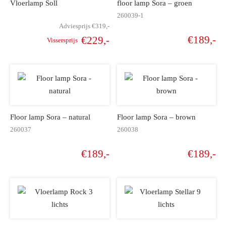
Vloerlamp Soll
floor lamp Sora – groen
260039-1
Adviesprijs
€
319,-
€
189,-
€
229,-
Vissersprijs
Oorspronkelijke
Huidige
prijs was:
prijs is:
€319,-.
€229,-.
Floor lamp Sora – natural
Floor lamp Sora – brown
260037
260038
€
189,-
€
189,-