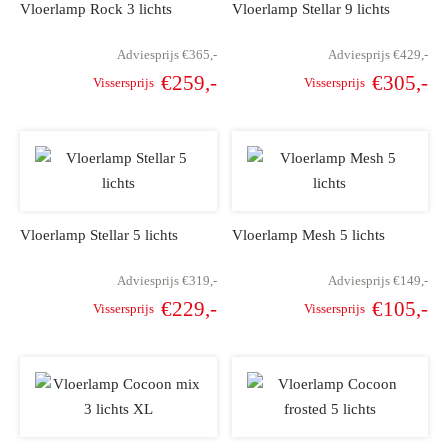
Vloerlamp Rock 3 lichts
Vloerlamp Stellar 9 lichts
Adviesprijs
€
365,-
Adviesprijs
€
429,-
€
259,-
€
305,-
Vissersprijs
Vissersprijs
Oorspronkelijke
Huidige
Oorspronkelijke
Hu
prijs was:
prijs is:
prijs was:
pr
€365,-.
€259,-.
€429,-.
€
Vloerlamp Stellar 5 lichts
Vloerlamp Mesh 5 lichts
Adviesprijs
€
319,-
Adviesprijs
€
149,-
€
229,-
€
105,-
Vissersprijs
Vissersprijs
Oorspronkelijke
Huidige
Oorspronkelijke
Hu
prijs was:
prijs is:
prijs was:
pr
€319,-.
€229,-.
€149,-.
€