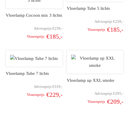
Vloerlamp Tube 5 lichts
Vloerlamp Cocoon mix 3 lichts
Adviesprijs
€
259,-
Adviesprijs
€
259,-
€
185,-
Vissersprijs
Oorspronkelijke
Hu
€
185,-
Vissersprijs
Oorspronkelijke
Huidige
prijs was:
pr
prijs was:
prijs is:
€259,-.
€
€259,-.
€185,-.
Vloerlamp Tube 7 lichts
Vloerlamp up XXL smoke
Adviesprijs
€
319,-
Adviesprijs
€
295,-
€
229,-
Vissersprijs
Oorspronkelijke
Huidige
€
209,-
Vissersprijs
Oorspronkelijke
Hu
prijs was:
prijs is:
prijs was:
pr
€319,-.
€229,-.
€295,-.
€