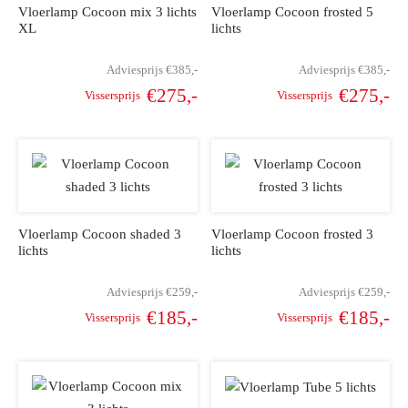
Vloerlamp Cocoon mix 3 lichts
Vloerlamp Cocoon frosted 5
XL
lichts
Adviesprijs
€
385,-
Adviesprijs
€
385,-
€
275,-
€
275,-
Vissersprijs
Vissersprijs
Oorspronkelijke
Huidige
Oorspronkelijke
Hu
prijs was:
prijs is:
prijs was:
pr
€385,-.
€275,-.
€385,-.
€
Vloerlamp Cocoon shaded 3
Vloerlamp Cocoon frosted 3
lichts
lichts
Adviesprijs
€
259,-
Adviesprijs
€
259,-
€
185,-
€
185,-
Vissersprijs
Vissersprijs
Oorspronkelijke
Huidige
Oorspronkelijke
Hu
prijs was:
prijs is:
prijs was:
pr
€259,-.
€185,-.
€259,-.
€