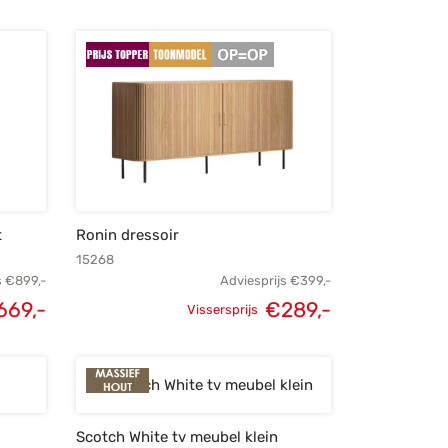
Oorspronkelijke
Huidige
s was:
prijs is:
prijs was:
prijs is:
175,-.
€135,-.
€1.049,-.
€749,-.
t
Ronin dressoir
15268
s
€
899,-
Adviesprijs
€
399,-
669,-
€
289,-
Vissersprijs
lijke
Huidige
Oorspronkelijke
Huidige
s was:
prijs is:
prijs was:
prijs is:
99,-.
€669,-.
€399,-.
€289,-.
Scotch White tv meubel klein