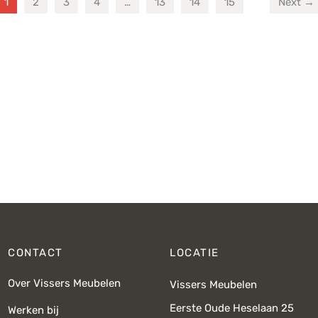
1
2
3
4
…
13
14
15
Next →
CONTACT
LOCATIE
Over Vissers Meubelen
Vissers Meubelen
Eerste Oude Heselaan 25
Werken bij