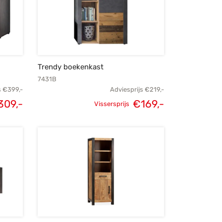
Trendy boekenkast
7431B
s
€
399,-
Adviesprijs
€
219,-
309,-
€
169,-
Vissersprijs
lijke
Huidige
Oorspronkelijke
Huidige
s was:
prijs is:
prijs was:
prijs is:
99,-.
€309,-.
€219,-.
€169,-.