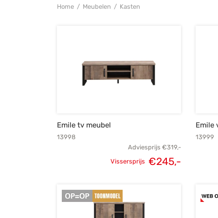
Home
/
Meubelen
/
Kasten
Emile tv meubel
Emile 
13998
13999
Adviesprijs
€
319,-
€
245,-
Vissersprijs
Oorspronkelijke
Huidige
prijs was:
prijs is:
€319,-.
€245,-.