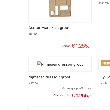
15070-
Denton wandkast groot
15118
€
1.285,-
Vanaf
Nijmegen dressoir groot
Lily-S
21274
529A
Adviesprijs
€
1.759,-
€
1.255,-
Vissersprijs
Oorspronkelijke
Huidig
prijs was:
prijs i