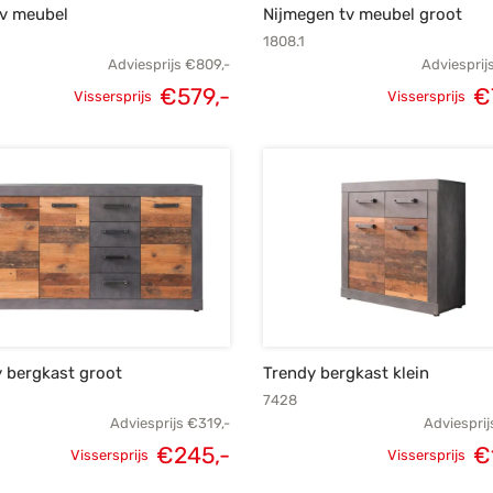
tv meubel
Nijmegen tv meubel groot
1808.1
Adviesprijs
€
809,-
Adviesprij
€
579,-
€
Vissersprijs
Vissersprijs
Oorspronkelijke
Huidige
Oorspronk
prijs was:
prijs is:
prij
€809,-.
€579,-.
€
 bergkast groot
Trendy bergkast klein
7428
Adviesprijs
€
319,-
Adviesprij
€
245,-
€
Vissersprijs
Vissersprijs
Oorspronkelijke
Huidige
Oorspronk