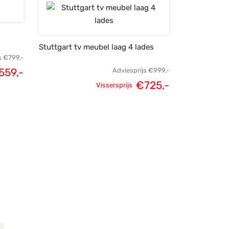
€905,-.
€645,-.
Stuttgart tv meubel laag 4 lades
s
€
799,-
559,-
Adviesprijs
€
999,-
elijke
Huidige
€
725,-
Vissersprijs
Oorspronkelijke
Huidige
s was:
prijs is:
prijs was:
prijs is:
799,-.
€559,-.
€999,-.
€725,-.