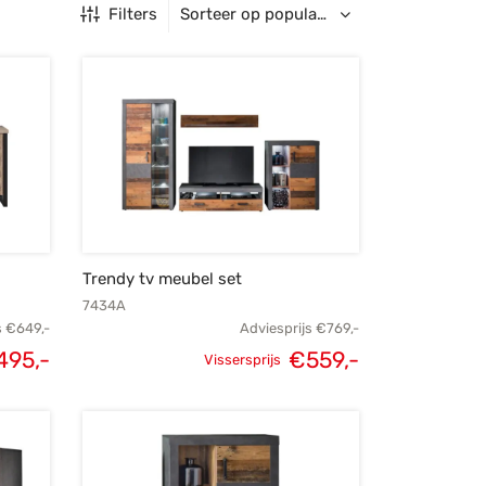
Filters
Trendy tv meubel set
7434A
s
€
649,-
Adviesprijs
€
769,-
495,-
€
559,-
Vissersprijs
lijke
Huidige
Oorspronkelijke
Huidige
s was:
prijs is:
prijs was:
prijs is:
49,-.
€495,-.
€769,-.
€559,-.