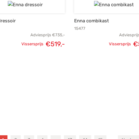
.
€949,-.
€679,-.
ressoir
Enna combikast
15477
Adviesprijs
€
735,-
Adviesprij
€
519,-
€
Vissersprijs
Vissersprijs
Oorspronkelijke
Huidige
Oorspronk
prijs was:
prijs is:
prij
€735,-.
€519,-.
€