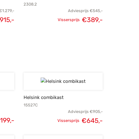
2308.2
€
1.279,-
Adviesprijs
€
545,-
915,-
€
389,-
Vissersprijs
elijke
Huidige
Oorspronkelijke
Huidige
s was:
prijs is:
prijs was:
prijs is:
279,-.
€915,-.
€545,-.
€389,-.
Helsink combikast
15527C
Adviesprijs
€
905,-
.199,-
€
645,-
Vissersprijs
Oorspronkelijke
Huidige
prijs was:
prijs is: