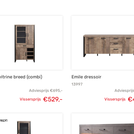
vitrine breed (combi)
Emile dressoir
13997
Adviesprijs
€
695,-
Adviesprij
€
529,-
€
Vissersprijs
Vissersprijs
Oorspronkelijke
Huidige
Oorspronke
prijs was:
prijs is:
prij
€695,-.
€529,-.
€6