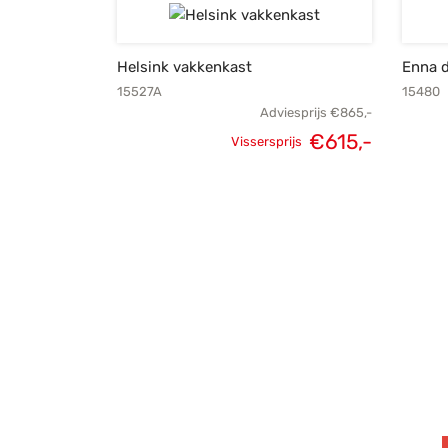
€1.759,-.
€1.255,-
Helsink vakkenkast
Enna d
15527A
15480
Adviesprijs
€
865,-
€
615,-
Vissersprijs
Oorspronkelijke
Huidige
prijs was:
prijs is:
€865,-.
€615,-.