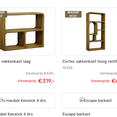
prijs was:
prijs is:
prij
€319,-.
€245,-.
€
 vakkenkast laag
Cortez vakkenkast hoog rech
15328
Adviesprijs
€
439,-
Adviesprij
€
319,-
€
Vissersprijs
Vissersprijs
Oorspronkelijke
Huidige
Oorspronke
prijs was:
prijs is:
prij
€439,-.
€319,-.
€8
bel Keswick 4 drs
Escape barkast