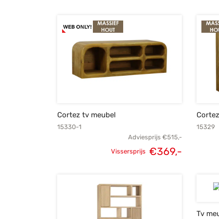
prijs was:
prijs is:
€1.399,-.
€999,-.
Cortez tv meubel
Cortez
15330-1
15329
Adviesprijs
€
515,-
€
369,-
Vissersprijs
Oorspronkelijke
Huidige
prijs was:
prijs is:
€515,-.
€369,-.
Tv meu