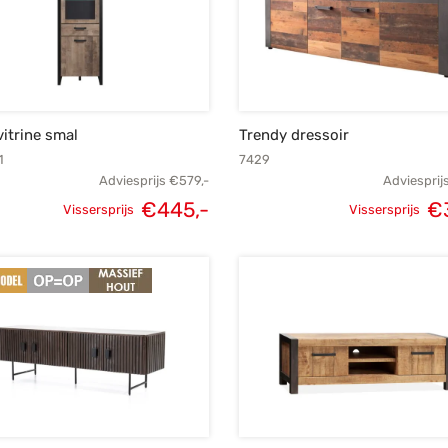
vitrine smal
Trendy dressoir
1
7429
Adviesprijs
€
579,-
Adviesprij
€
445,-
€
Vissersprijs
Vissersprijs
Oorspronkelijke
Huidige
Oorspronke
prijs was:
prijs is:
prij
€579,-.
€445,-.
€3