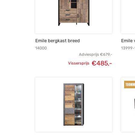
Emile bergkast breed
Emile 
14000
13999-
Adviesprijs
€
679,-
€
485,-
Vissersprijs
Oorspronkelijke
Huidige
prijs was:
prijs is:
€679,-.
€485,-.