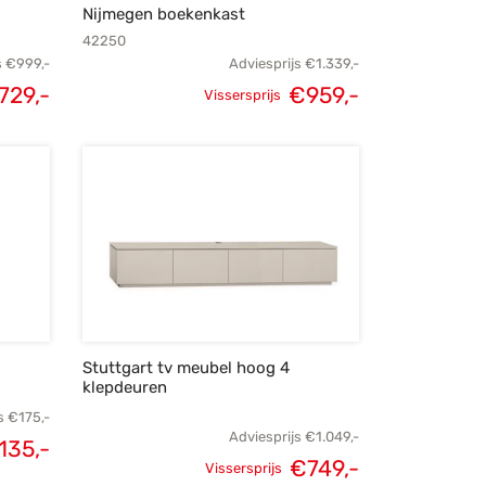
Nijmegen boekenkast
42250
s
€
999,-
Adviesprijs
€
1.339,-
729,-
€
959,-
Vissersprijs
elijke
Huidige
Oorspronkelijke
Huidige
s was:
prijs is:
prijs was:
prijs is:
999,-.
€729,-.
€1.339,-.
€959,-.
Stuttgart tv meubel hoog 4
klepdeuren
s
€
175,-
Adviesprijs
€
1.049,-
135,-
€
749,-
elijke
Huidige
Vissersprijs