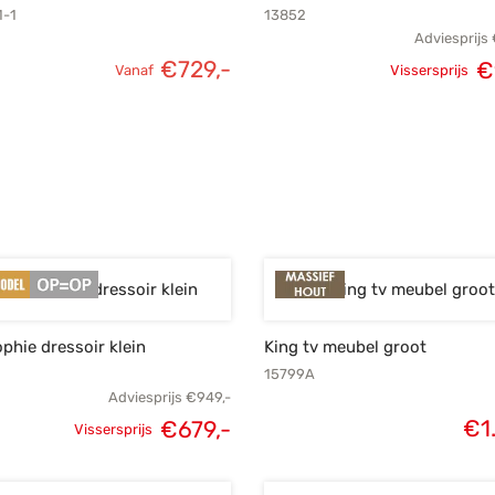
1-1
13852
Adviesprijs
€
729,-
€
Vanaf
Vissersprijs
Oorspronk
prij
€1.
ophie dressoir klein
King tv meubel groot
15799A
Adviesprijs
€
949,-
€
1
€
679,-
Vissersprijs
e
Oorspronkelijke
Huidige
s:
prijs was:
prijs is: