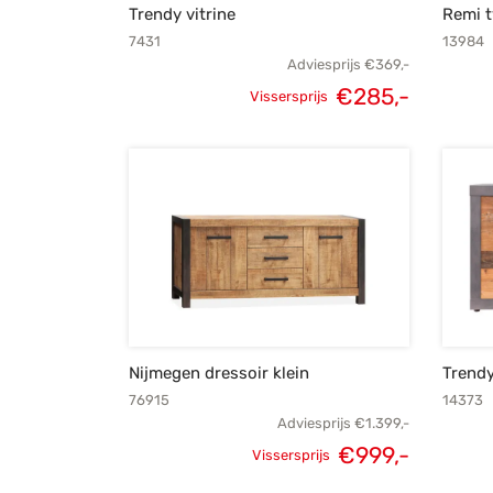
Trendy vitrine
Remi 
7431
13984
Adviesprijs
€
369,-
€
285,-
Vissersprijs
Oorspronkelijke
Huidige
prijs was:
prijs is:
€369,-.
€285,-.
Nijmegen dressoir klein
Trendy
76915
14373
Adviesprijs
€
1.399,-
€
999,-
Vissersprijs
Oorspronkelijke
Huidige