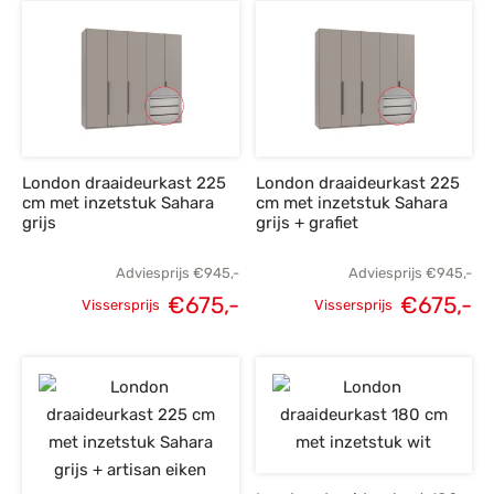
prijs was:
prijs is:
prijs was:
p
€945,-.
€675,-.
€945,-.
€
London draaideurkast 225
London draaideurkast 225
cm met inzetstuk Sahara
cm met inzetstuk Sahara
grijs
grijs + grafiet
Adviesprijs
€
945,-
Adviesprijs
€
945,-
€
675,-
€
675,-
Vissersprijs
Vissersprijs
Oorspronkelijke
Huidige
Oorspronkelijke
H
prijs was:
prijs is:
prijs was:
p
€945,-.
€675,-.
€945,-.
€