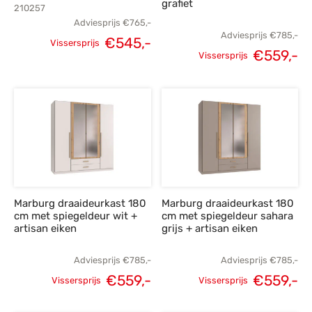
grafiet
210257
Adviesprijs
€
765,-
Adviesprijs
€
785,-
€
545,-
Vissersprijs
€
559,-
Oorspronkelijke
Huidige
Vissersprijs
Oorspronkelijke
H
prijs was:
prijs is:
prijs was:
p
€765,-.
€545,-.
€785,-.
€
Marburg draaideurkast 180
Marburg draaideurkast 180
cm met spiegeldeur wit +
cm met spiegeldeur sahara
artisan eiken
grijs + artisan eiken
Adviesprijs
€
785,-
Adviesprijs
€
785,-
€
559,-
€
559,-
Vissersprijs
Vissersprijs
Oorspronkelijke
Huidige
Oorspronkelijke
H