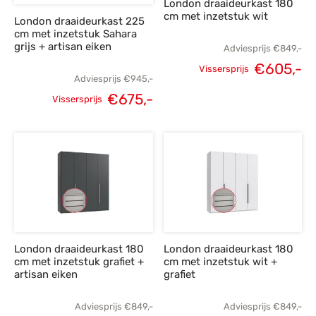
London draaideurkast 180
cm met inzetstuk wit
London draaideurkast 225
cm met inzetstuk Sahara
grijs + artisan eiken
Adviesprijs
€
849,-
€
605,-
Vissersprijs
Adviesprijs
€
945,-
Oorspronkelijke
H
€
675,-
Vissersprijs
prijs was:
p
Oorspronkelijke
Huidige
€849,-.
€
prijs was:
prijs is:
€945,-.
€675,-.
London draaideurkast 180
London draaideurkast 180
cm met inzetstuk grafiet +
cm met inzetstuk wit +
artisan eiken
grafiet
Adviesprijs
€
849,-
Adviesprijs
€
849,-