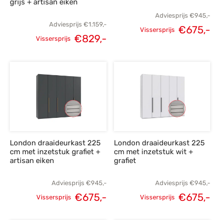
grijs + artisan eiken
Adviesprijs
€
945,-
Adviesprijs
€
1.159,-
€
675,-
Vissersprijs
€
829,-
Oorspronkelijke
H
Vissersprijs
Oorspronkelijke
Huidige
prijs was:
p
prijs was:
prijs is:
€945,-.
€
€1.159,-.
€829,-.
London draaideurkast 225
London draaideurkast 225
cm met inzetstuk grafiet +
cm met inzetstuk wit +
artisan eiken
grafiet
Adviesprijs
€
945,-
Adviesprijs
€
945,-
€
675,-
€
675,-
Vissersprijs
Vissersprijs
Oorspronkelijke
Huidige
Oorspronkelijke
H