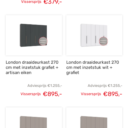
€
379,-
Vissersprijs
prijs was:
p
Oorspronkelijke
Huidige
€1.255,-.
€
prijs was:
prijs is:
€529,-.
€379,-.
London draaideurkast 270
London draaideurkast 270
cm met inzetstuk grafiet +
cm met inzetstuk wit +
artisan eiken
grafiet
Adviesprijs
€
1.255,-
Adviesprijs
€
1.255,-
€
895,-
€
895,-
Vissersprijs
Vissersprijs
Oorspronkelijke
Huidige
Oorspronkelijke
H
prijs was:
prijs is:
prijs was:
p
€1.255,-.
€895,-.
€1.255,-.
€