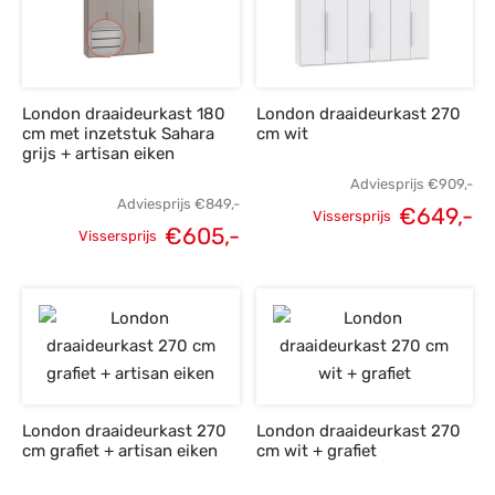
London draaideurkast 180
London draaideurkast 270
cm met inzetstuk Sahara
cm wit
grijs + artisan eiken
Adviesprijs
€
909,-
Adviesprijs
€
849,-
€
649,-
Vissersprijs
€
605,-
Oorspronkelijke
H
Vissersprijs
Oorspronkelijke
Huidige
prijs was:
p
prijs was:
prijs is:
€909,-.
€
€849,-.
€605,-.
London draaideurkast 270
London draaideurkast 270
cm grafiet + artisan eiken
cm wit + grafiet