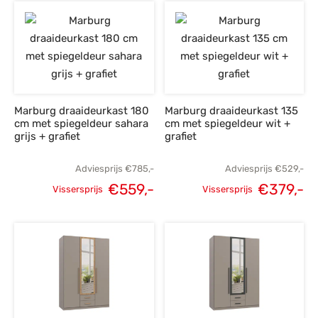
prijs was:
prijs is:
prijs was:
p
€785,-.
€559,-.
€785,-.
€
Marburg draaideurkast 180
Marburg draaideurkast 135
cm met spiegeldeur sahara
cm met spiegeldeur wit +
grijs + grafiet
grafiet
Adviesprijs
€
785,-
Adviesprijs
€
529,-
€
559,-
€
379,-
Vissersprijs
Vissersprijs
Oorspronkelijke
Huidige
Oorspronkelijke
H
prijs was:
prijs is:
prijs was:
p
€785,-.
€559,-.
€529,-.
€