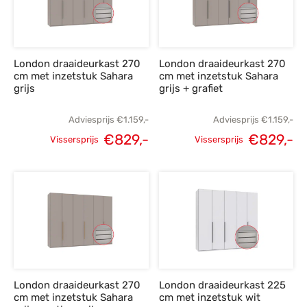
London draaideurkast 270
London draaideurkast 270
cm met inzetstuk Sahara
cm met inzetstuk Sahara
grijs
grijs + grafiet
Adviesprijs
€
1.159,-
Adviesprijs
€
1.159,-
€
829,-
€
829,-
Vissersprijs
Vissersprijs
Oorspronkelijke
Huidige
Oorspronkelijke
H
prijs was:
prijs is:
prijs was:
p
€1.159,-.
€829,-.
€1.159,-.
€
London draaideurkast 270
London draaideurkast 225
cm met inzetstuk Sahara
cm met inzetstuk wit