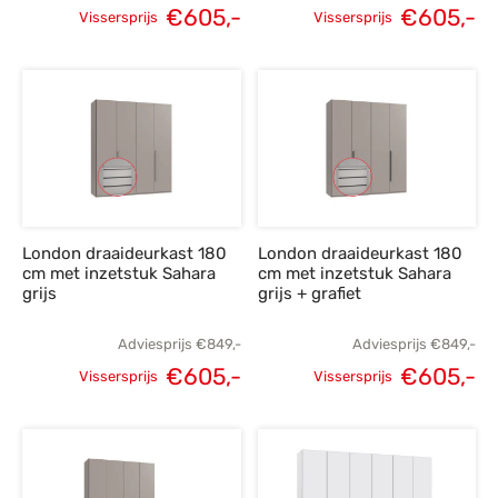
€
605,-
€
605,-
Vissersprijs
Vissersprijs
Oorspronkelijke
Huidige
Oorspronkelijke
H
prijs was:
prijs is:
prijs was:
p
€849,-.
€605,-.
€849,-.
€
London draaideurkast 180
London draaideurkast 180
cm met inzetstuk Sahara
cm met inzetstuk Sahara
grijs
grijs + grafiet
Adviesprijs
€
849,-
Adviesprijs
€
849,-
€
605,-
€
605,-
Vissersprijs
Vissersprijs
Oorspronkelijke
Huidige
Oorspronkelijke
H
prijs was:
prijs is:
prijs was:
p
€849,-.
€605,-.
€849,-.
€