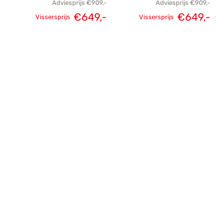
Adviesprijs
€
909,-
Adviesprijs
€
909,-
€
649,-
€
649,-
Vissersprijs
Vissersprijs
Oorspronkelijke
Huidige
Oorspronkelijke
H
prijs was:
prijs is:
prijs was:
p
€909,-.
€649,-.
€909,-.
€