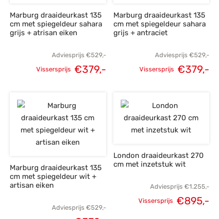
Marburg draaideurkast 135
Marburg draaideurkast 135
cm met spiegeldeur sahara
cm met spiegeldeur sahara
grijs + atrisan eiken
grijs + antraciet
Adviesprijs
€
529,-
Adviesprijs
€
529,-
€
379,-
€
379,-
Vissersprijs
Vissersprijs
Oorspronkelijke
Huidige
Oorspronkelijke
H
prijs was:
prijs is:
prijs was:
p
€529,-.
€379,-.
€529,-.
€
London draaideurkast 270
cm met inzetstuk wit
Marburg draaideurkast 135
cm met spiegeldeur wit +
artisan eiken
Adviesprijs
€
1.255,-
€
895,-
Vissersprijs
Adviesprijs
€
529,-
Oorspronkelijke
H