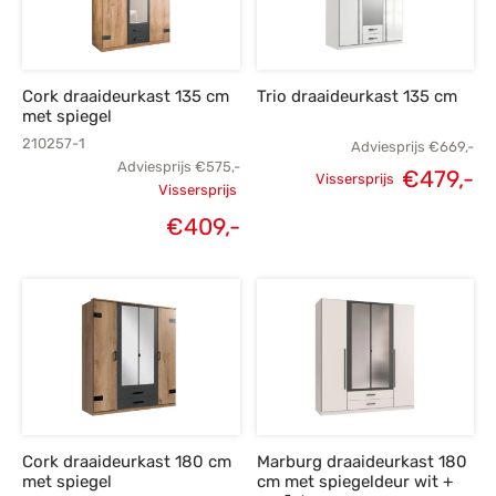
s
amerbank
eubelen
table
planken
en Toonmodellen
bekleding
dex PVC
et- en montageservice
Cork draaideurkast 135 cm
Trio draaideurkast 135 cm
programma’s
nmeubelen
ichting toonmodel
ett PVC
met spiegel
210257-1
Adviesprijs
€
669,-
chting
Adviesprijs
€
575,-
€
479,-
Vissersprijs
Vissersprijs
Oorspronkelijke
H
ratie
Oorspronkelijke
€
409,-
prijs was:
p
Huidige
modellen
prijs was:
€669,-.
€
prijs is:
€575,-.
€409,-.
Cork draaideurkast 180 cm
Marburg draaideurkast 180
met spiegel
cm met spiegeldeur wit +