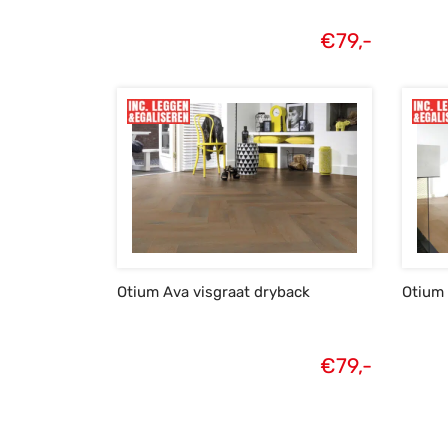
€
79,-
Otium Ava visgraat dryback
Otium
€
79,-