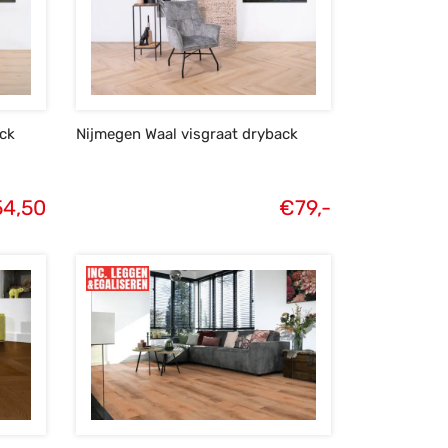
ack
Nijmegen Waal visgraat dryback
54,50
€
79,-