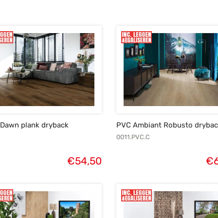
 Dawn plank dryback
PVC Ambiant Robusto drybac
0011.PVC.C
€
54,50
€