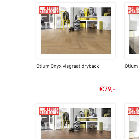
Otium Onyx visgraat dryback
Otium 
€
79,-