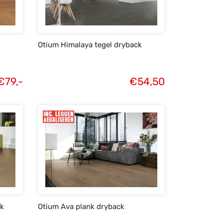
Otium Himalaya tegel dryback
€
79,-
€
54,50
ck
Otium Ava plank dryback