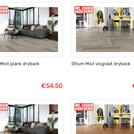
Mist plank dryback
Otium Mist visgraat dryback
€
54,50