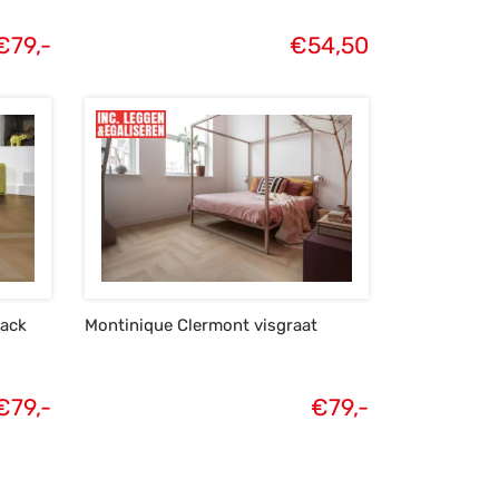
€
79,-
€
54,50
ack
Montinique Clermont visgraat
€
79,-
€
79,-