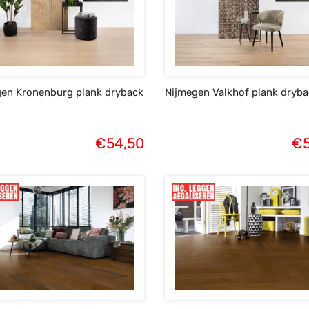
gen Kronenburg plank dryback
Nijmegen Valkhof plank dryb
€
54,50
€