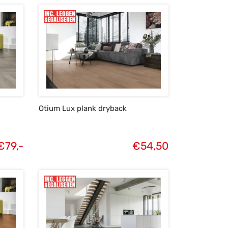
Otium Lux plank dryback
€
79,-
€
54,50