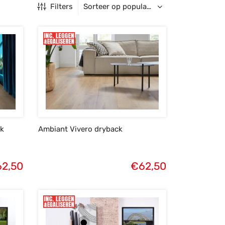
Filters
k
Ambiant Vivero dryback
62,50
€
62,50