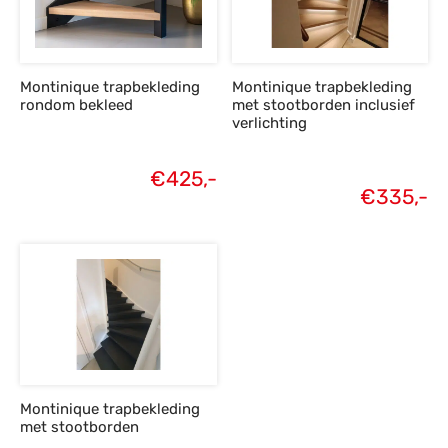
s
amerbank
eubelen
table
planken
en Toonmodellen
bekleding
dex PVC
et- en montageservice
Montinique trapbekleding
Montinique trapbekleding
programma’s
nmeubelen
ichting toonmodel
ett PVC
rondom bekleed
met stootborden inclusief
verlichting
chting
€
425,-
ratie
€
335,-
modellen
Montinique trapbekleding
met stootborden