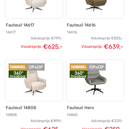
s
amerbank
eubelen
table
planken
en Toonmodellen
bekleding
dex PVC
et- en montageservice
Fauteuil 14617
Fauteuil 14616
programma’s
nmeubelen
ichting toonmodel
ett PVC
14617
14616
Adviesprijs
€
799,-
Adviesprijs
€
825,-
chting
Oorspronkelijke
Huidige
Oorspronkelijke
H
€
625,-
€
639,-
Vissersprijs
Vissersprijs
ratie
prijs was:
prijs is:
prijs was:
p
€799,-.
€625,-.
€825,-.
€
modellen
Fauteuil 14808
Fauteuil Hero
14808
14865
Adviesprijs
€
899,-
Adviesprijs
€
339,-
Oorspronkelijke
Huidige
Oorspronkelijke
H