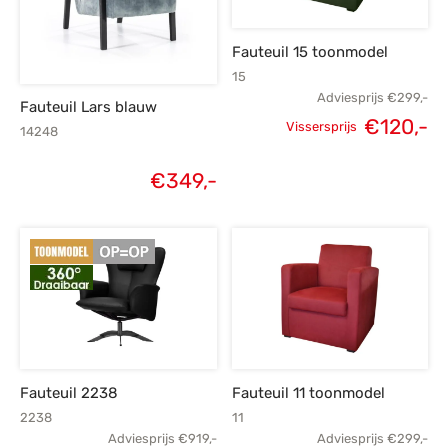
Fauteuil 15 toonmodel
15
Adviesprijs
€
299,-
Fauteuil Lars blauw
€
120,-
Vissersprijs
14248
Oorspronkelijke
H
€
349,-
prijs was:
p
€299,-.
€
Fauteuil 2238
Fauteuil 11 toonmodel
2238
11
Adviesprijs
€
919,-
Adviesprijs
€
299,-