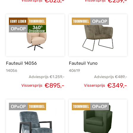
€
625,-
€
259,-
Vissersprijs
Vissersprijs
prijs was:
prijs is:
prijs was:
p
€899,-.
€625,-.
€339,-.
€
Fauteuil 14056
Fauteuil Yuno
14056
40619
Adviesprijs
€
1.259,-
Adviesprijs
€
489,-
Oorspronkelijke
Huidige
Oorspronkelijke
H
€
895,-
€
349,-
Vissersprijs
Vissersprijs
prijs was:
prijs is:
prijs was:
p
€1.259,-.
€895,-.
€489,-.
€