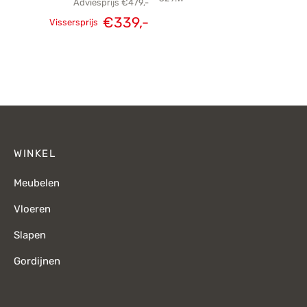
Adviesprijs
€
479,-
€
339,-
Vissersprijs
Oorspronkelijke
Huidige
prijs was:
prijs is:
€479,-.
€339,-.
WINKEL
Meubelen
Vloeren
Slapen
Gordijnen