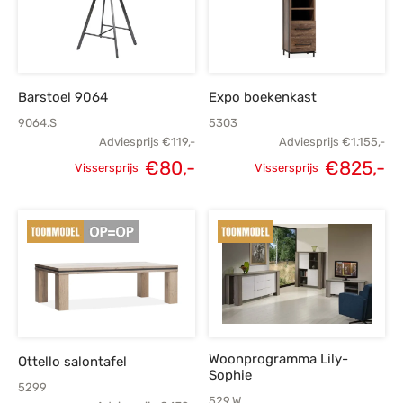
Barstoel 9064
Expo boekenkast
9064.S
5303
Adviesprijs
€
119,-
Adviesprijs
€
1.155,-
€
80,-
€
825,-
Vissersprijs
Vissersprijs
Oorspronkelijke
Huidige
Oorspronkelijke
H
prijs was:
prijs is:
prijs was:
p
€119,-.
€80,-.
€1.155,-.
€
Woonprogramma Lily-
Ottello salontafel
Sophie
5299
529.W