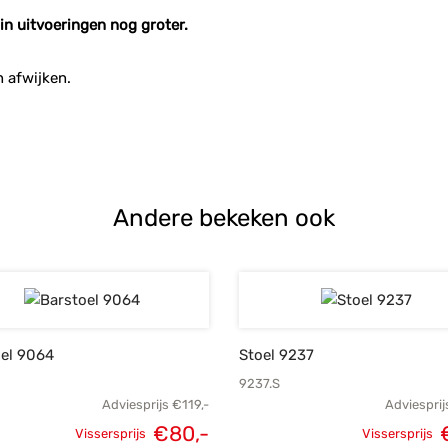
 in uitvoeringen nog groter.
 afwijken.
Andere bekeken ook
oel 9064
Stoel 9237
9237.S
Adviesprijs
€
119,-
Adviesprij
Oorspron
€
80,-
Vissersprijs
Vissersprijs