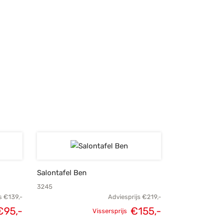
Salontafel Ben
3245
s
€
139,-
Adviesprijs
€
219,-
kelijke
Huidige
€
95,-
€
155,-
Vissersprijs