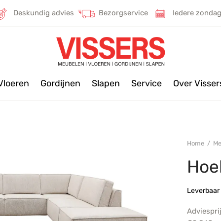
Deskundig advies
Bezorgservice
Iedere zonda
Vloeren
Gordijnen
Slapen
Service
Over Visse
Home
/
Me
Hoe
Leverbaar 
Adviespri