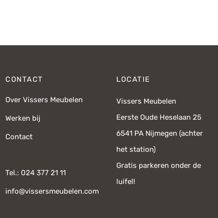
Oorspronkelijke
Huidige
pri
prijs was:
prijs is:
€119,-.
€80,-.
CONTACT
LOCATIE
Over Vissers Meubelen
Vissers Meubelen
Eerste Oude Heselaan 25
Werken bij
6541 PA Nijmegen (achter
Contact
het station)
Gratis parkeren onder de
Tel.: 024 377 21 11
luifel!
info@vissersmeubelen.com