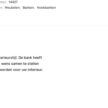
mmer:
14427
ën:
Meubelen
,
Banken
,
Hoekbanken
erieurstijl. De bank heeft
r wens samen te stellen
orden voor uw interieur.