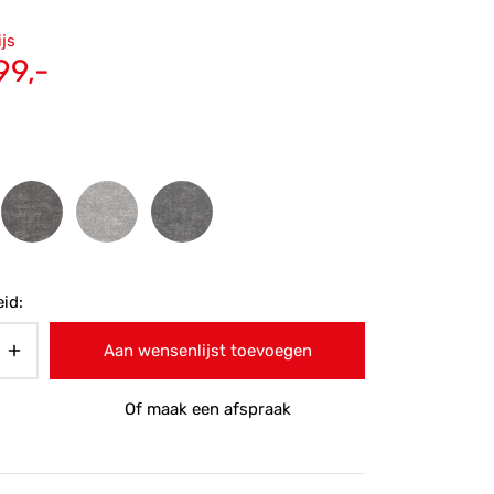
ronkelijke
ijs
 was:
Huidige
99,-
9,-.
prijs is:
€2.099,-.
id:
Aan wensenlijst toevoegen
Of maak een afspraak