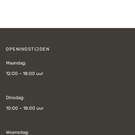
Oorspronkelijke
Huidige
js was:
prijs is:
prijs was:
prijs is:
€139,-.
€95,-.
€219,-.
€155,-.
OPENINGSTIJDEN
Maandag:
12:00 – 18:00 uur
Dinsdag:
10:00 – 18:00 uur
Woensdag: