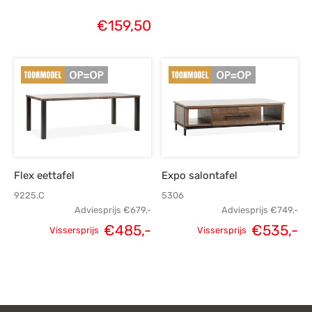
€
159,50
Flex eettafel
Expo salontafel
9225.C
5306
Adviesprijs
€
679,-
Adviesprijs
€
749,-
€
485,-
€
535,-
Vissersprijs
Vissersprijs
Oorspronkelijke
Huidige
Oorspronkelijke
H
prijs was:
prijs is:
prijs was:
p
€679,-.
€485,-.
€749,-.
€