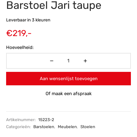
Barstoel Jari taupe
s
amerbank
eubelen
table
planken
en Toonmodellen
bekleding
dex PVC
et- en montageservice
Leverbaar in 3 kleuren
programma’s
nmeubelen
ichting toonmodel
ett PVC
€
219,-
chting
Hoeveelheid:
ratie
modellen
Aan wensenlijst toevoegen
Of maak een afspraak
Artikelnummer:
15223-2
Categorieën:
Barstoelen
,
Meubelen
,
Stoelen