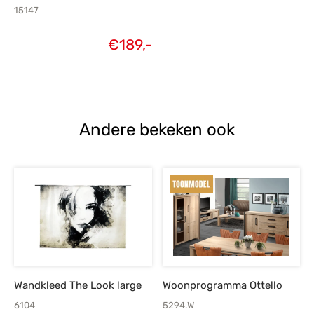
15147
€
189,-
Andere bekeken ook
Wandkleed The Look large
Woonprogramma Ottello
6104
5294.W