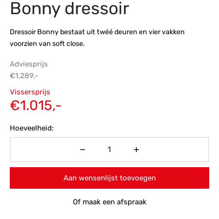
Bonny dressoir
s
amerbank
eubelen
table
planken
en Toonmodellen
bekleding
dex PVC
et- en montageservice
Dressoir Bonny bestaat uit twéé deuren en vier vakken
voorzien van soft close.
programma’s
nmeubelen
ichting toonmodel
ett PVC
Adviesprijs
chting
€
1.289,-
Oorspronkelijke
ratie
Vissersprijs
prijs was:
Huidige
€
1.015,-
modellen
€1.289,-.
prijs is:
Hoeveelheid:
€1.015,-.
Aan wensenlijst toevoegen
Of maak een afspraak