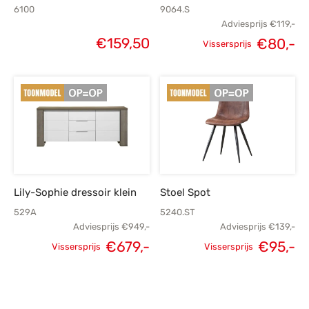
6100
9064.S
Adviesprijs
€
119,-
€
159,50
€
80,-
Vissersprijs
Oorspronkelijke
H
prijs was:
p
€119,-.
Lily-Sophie dressoir klein
Stoel Spot
529A
5240.ST
Adviesprijs
€
949,-
Adviesprijs
€
139,-
Oorspronkelijke
H
€
679,-
€
95,-
Vissersprijs
Vissersprijs
Oorspronkelijke
Huidige
prijs was:
p
prijs was:
prijs is:
€139,-.
€949,-.
€679,-.