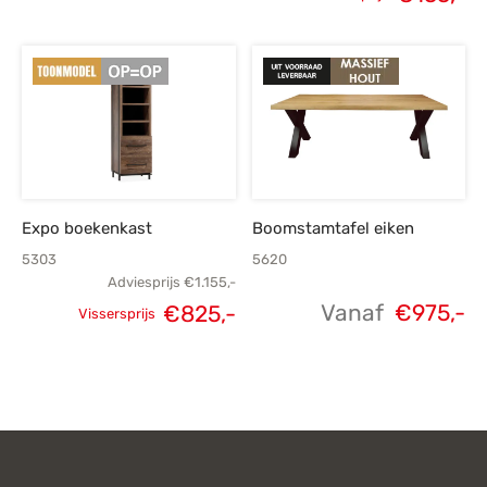
Oorspronkelijke
H
prijs was:
p
€219,-.
€
Expo boekenkast
Boomstamtafel eiken
5303
5620
Adviesprijs
€
1.155,-
Vanaf
€
975,-
€
825,-
Vissersprijs
Oorspronkelijke
Huidige
prijs was:
prijs is:
€1.155,-.
€825,-.