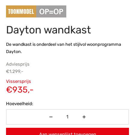
s
amerbank
eubelen
table
planken
en Toonmodellen
bekleding
dex PVC
et- en montageservice
Dayton wandkast
programma’s
nmeubelen
ichting toonmodel
ett PVC
chting
De wandkast is onderdeel van het stijlvol woonprogramma
Dayton.
ratie
Adviesprijs
modellen
€
1.299,-
Oorspronkelijke
Vissersprijs
prijs was:
Huidige
€
935,-
€1.299,-.
prijs is:
Hoeveelheid:
€935,-.
Aan wensenlijst toevoegen