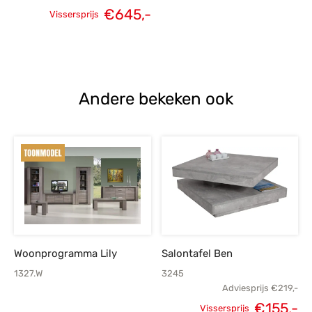
€
645,-
Vissersprijs
Oorspronkelijke
Huidige
prijs was:
prijs is:
€899,-.
€645,-.
Andere bekeken ook
Woonprogramma Lily
Salontafel Ben
1327.W
3245
Adviesprijs
€
219,-
€
155,-
Vissersprijs