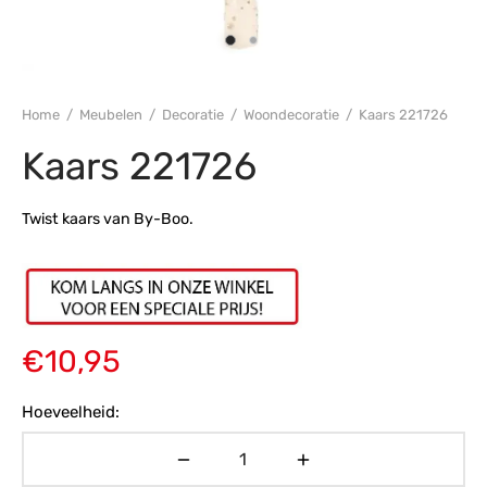
s
amerbank
eubelen
table
planken
en Toonmodellen
bekleding
dex PVC
et- en montageservice
programma’s
nmeubelen
ichting toonmodel
ett PVC
Home
/
Meubelen
/
Decoratie
/
Woondecoratie
/
Kaars 221726
chting
Kaars 221726
ratie
Twist kaars van By-Boo.
modellen
€
10,95
Hoeveelheid: