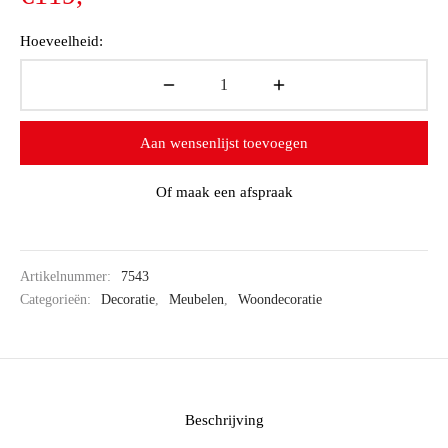
€169,-.
prijs is:
Hoeveelheid:
€119,-.
Aan wensenlijst toevoegen
Of maak een afspraak
Artikelnummer:
7543
Categorieën:
Decoratie
,
Meubelen
,
Woondecoratie
Beschrijving