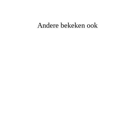
Andere bekeken ook
Flex eettafel
Woonprogramma Lily-Sophie
Adviesprijs
€
679,-
€
485,-
Vissersprijs
Oorspronkelijke
Huidige
prijs was:
prijs is: