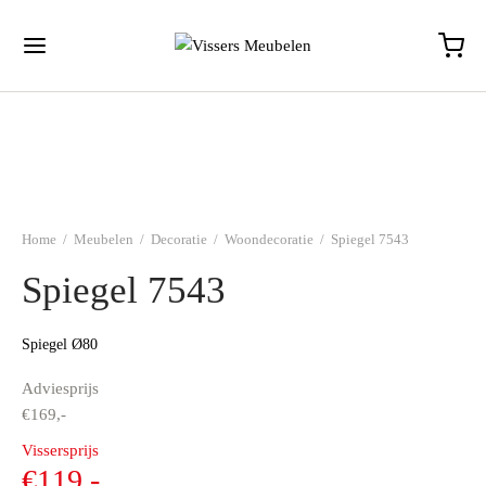
Home
/
Meubelen
/
Decoratie
/
Woondecoratie
/
Spiegel 7543
Spiegel 7543
Spiegel Ø80
Adviesprijs
€
169,-
Oorspronkelijke
Vissersprijs
prijs was:
Huidige
€
119,-