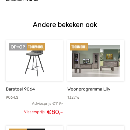
Andere bekeken ook
Barstoel 9064
Woonprogramma Lily
9064.S
1327.W
Adviesprijs
€
119,-
€
80,-
Vissersprijs
Oorspronkelijke
Huidige
prijs was:
prijs is: