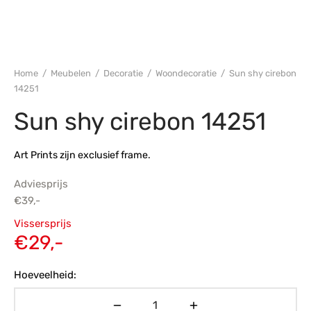
s
amerbank
eubelen
table
planken
en Toonmodellen
bekleding
dex PVC
et- en montageservice
programma’s
nmeubelen
ichting toonmodel
ett PVC
Home
/
Meubelen
/
Decoratie
/
Woondecoratie
/
Sun shy cirebon
14251
chting
Sun shy cirebon 14251
ratie
Art Prints zijn exclusief frame.
modellen
Adviesprijs
€
39,-
Oorspronkelijke
Vissersprijs
prijs was:
Huidige
€
29,-
€39,-.
prijs is:
Hoeveelheid:
€29,-.