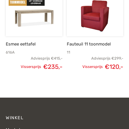
€119,-.
€80,-.
Esmee eettafel
Fauteuil 11 toonmodel
616A
11
Adviesprijs
€
415,-
Adviesprijs
€
299,-
€
235,-
€
120,-
Vissersprijs
Vissersprijs
Oorspronkelijke
Huidige
Oorspronkelijke
H
prijs was:
prijs is:
prijs was:
p
€415,-.
€235,-.
€299,-.
€
WINKEL