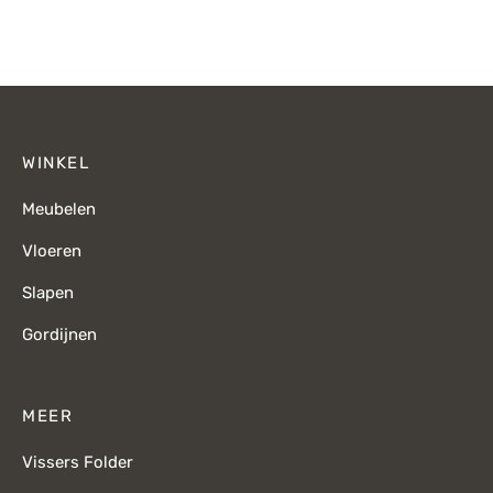
prijs was:
p
€295,-.
€
WINKEL
Meubelen
Vloeren
Slapen
Gordijnen
MEER
Vissers Folder