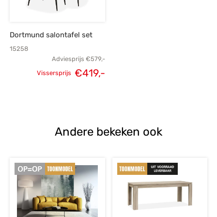
Dortmund salontafel set
15258
Adviesprijs
€
579,-
Oorspronkelijke
Huidige
€
419,-
Vissersprijs
prijs was:
prijs is:
€579,-.
€419,-.
Andere bekeken ook