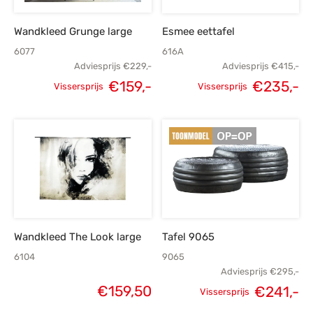
Wandkleed Grunge large
Esmee eettafel
6077
616A
Adviesprijs
€
229,-
Adviesprijs
€
415,-
€
159,-
€
235,-
Vissersprijs
Vissersprijs
Oorspronkelijke
Huidige
Oorspronkelijke
H
prijs was:
prijs is:
prijs was:
p
€229,-.
€159,-.
€415,-.
€
Wandkleed The Look large
Tafel 9065
6104
9065
Adviesprijs
€
295,-
€
159,50
€
241,-
Vissersprijs
Oorspronkelijke
H