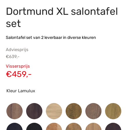
Dortmund XL salontafel
s
amerbank
eubelen
table
planken
en Toonmodellen
bekleding
dex PVC
et- en montageservice
set
programma’s
nmeubelen
ichting toonmodel
ett PVC
Salontafel set van 2 leverbaar in diverse kleuren
chting
Adviesprijs
ratie
€
639,-
Oorspronkelijke
Vissersprijs
modellen
prijs was:
Huidige
€
459,-
€639,-.
prijs is:
€459,-.
Kleur Lamulux