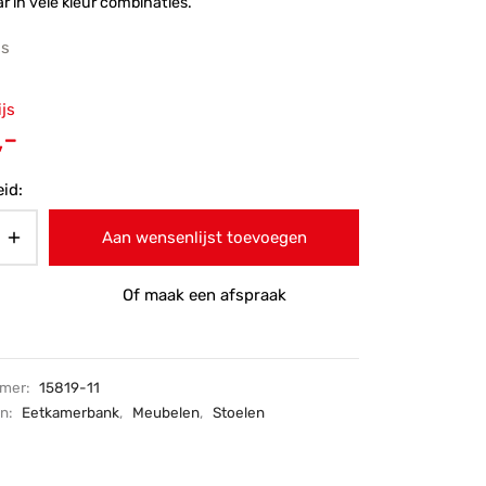
ar in vele kleur combinaties.
js
ronkelijke
ijs
 was:
Huidige
,-
-.
prijs is:
id:
€315,-.
Aan wensenlijst toevoegen
Of maak een afspraak
mmer:
15819-11
ën:
Eetkamerbank
,
Meubelen
,
Stoelen