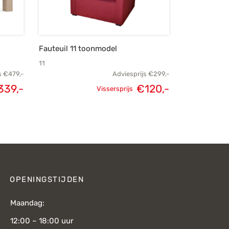
Fauteuil 11 toonmodel
11
s
€
479,-
Adviesprijs
€
299,-
339,-
€
120,-
Vissersprijs
lijke
Huidige
Oorspronkelijke
Huidige
s was:
prijs is:
prijs was:
prijs is:
79,-.
€339,-.
€299,-.
€120,-.
OPENINGSTIJDEN
Maandag:
12:00 – 18:00 uur