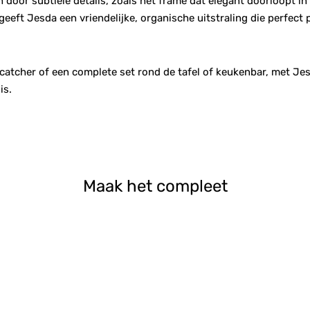
door subtiele details, zoals het frame dat elegant doorloopt in
geeft Jesda een vriendelijke, organische uitstraling die perfect 
ecatcher of een complete set rond de tafel of keukenbar, met Jes
is.
Maak het compleet