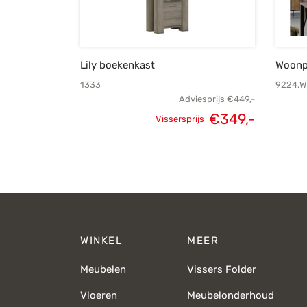
Lily boekenkast
Woonp
1333
9224.W
Adviesprijs
€
449,-
€
349,-
Vissersprijs
Oorspronkelijke
Huidige
prijs was:
prijs is:
€449,-.
€349,-.
WINKEL
MEER
Meubelen
Vissers Folder
Vloeren
Meubelonderhoud