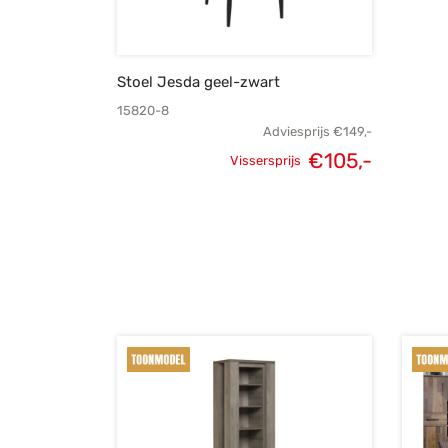
Stoel Jesda geel-zwart
15820-8
Adviesprijs
€
149,-
€
105,-
Vissersprijs
Oorspronkelijke
Huidige
prijs was:
prijs is:
€149,-.
€105,-.