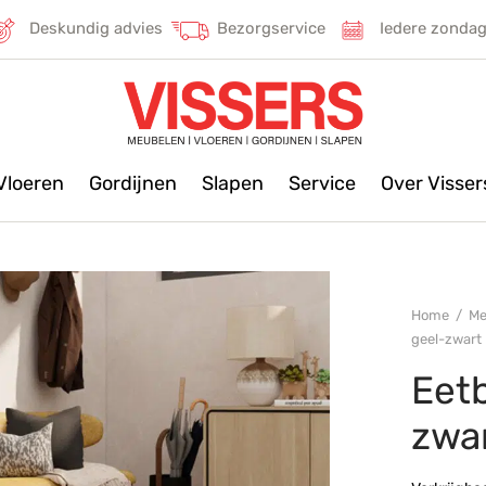
Deskundig advies
Bezorgservice
Iedere zonda
Vloeren
Gordijnen
Slapen
Service
Over Visse
Home
/
Me
geel-zwart
Eet
zwa