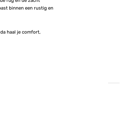
 de rug en de zacht
past binnen een rustig en
da haal je comfort,