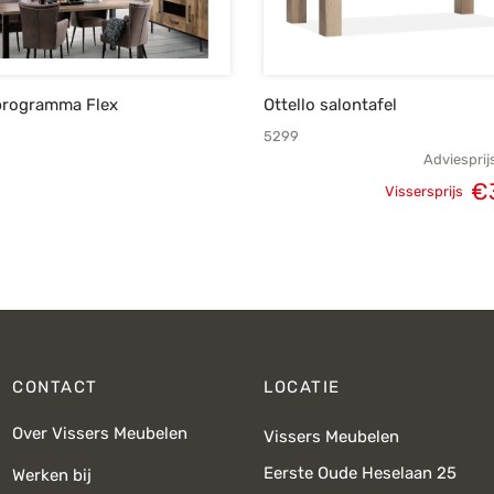
rogramma Flex
Ottello salontafel
5299
Adviesprij
€
Vissersprijs
Oorspronke
prij
€4
CONTACT
LOCATIE
Over Vissers Meubelen
Vissers Meubelen
Eerste Oude Heselaan 25
Werken bij