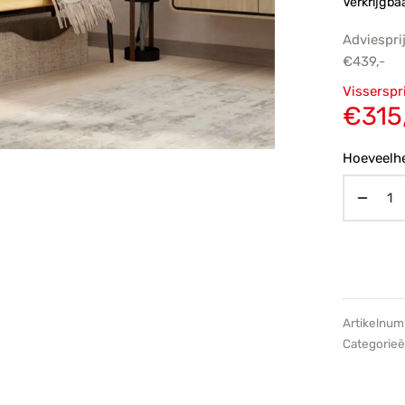
Verkrijgba
Adviespri
€
439,-
Oorsp
Visserspr
prijs
€
315
€439,
Hoeveelhe
Artikelnu
Categorie