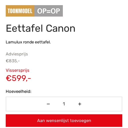
s
amerbank
eubelen
table
planken
en Toonmodellen
bekleding
dex PVC
et- en montageservice
Eettafel Canon
programma’s
nmeubelen
ichting toonmodel
ett PVC
chting
Lamulux ronde eettafel.
ratie
Adviesprijs
€
835,-
modellen
Oorspronkelijke
Vissersprijs
prijs was:
Huidige
€
599,-
€835,-.
prijs is:
Hoeveelheid:
€599,-.
Aan wensenlijst toevoegen