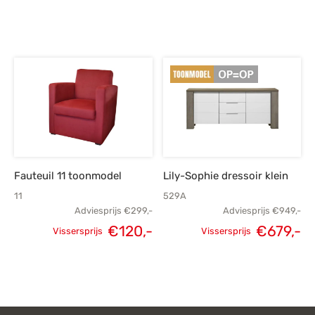
Fauteuil 11 toonmodel
Lily-Sophie dressoir klein
11
529A
Adviesprijs
€
299,-
Adviesprijs
€
949,-
€
120,-
€
679,-
Vissersprijs
Vissersprijs
Oorspronkelijke
Huidige
Oorspronkelijke
H
prijs was:
prijs is:
prijs was:
p
€299,-.
€120,-.
€949,-.
€