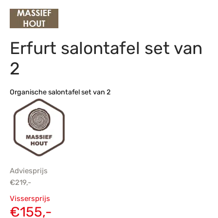
s
amerbank
eubelen
table
planken
en Toonmodellen
bekleding
dex PVC
et- en montageservice
Erfurt salontafel set van
programma’s
nmeubelen
ichting toonmodel
ett PVC
2
chting
ratie
Organische salontafel set van 2
modellen
Adviesprijs
€
219,-
Oorspronkelijke
Vissersprijs
prijs was:
Huidige
€
155,-