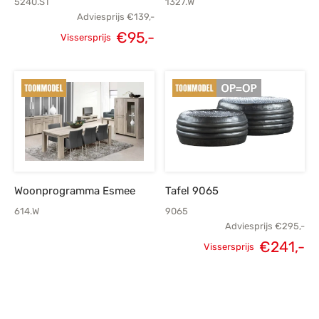
5240.ST
1327.W
Adviesprijs
€
139,-
Oorspronkelijke
Huidige
€
95,-
Vissersprijs
prijs was:
prijs is:
€139,-.
€95,-.
Woonprogramma Esmee
Tafel 9065
614.W
9065
Adviesprijs
€
295,-
€
241,-
Vissersprijs
Oorspronkelijke
H
prijs was:
p
€295,-.
€