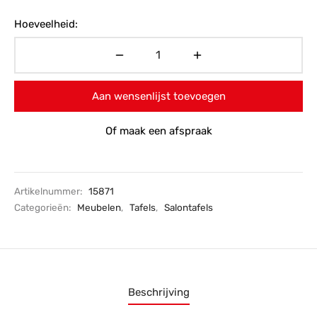
€219,-.
prijs is:
Hoeveelheid:
€155,-.
Aan wensenlijst toevoegen
Of maak een afspraak
Artikelnummer:
15871
Categorieën:
Meubelen
,
Tafels
,
Salontafels
Beschrijving