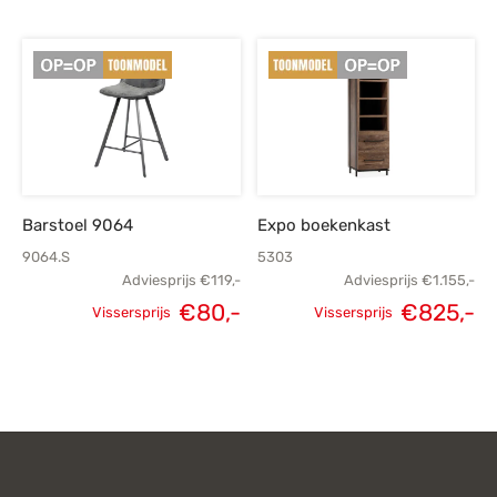
Oorspronkelijke
H
prijs was:
p
€679,-.
€
Barstoel 9064
Expo boekenkast
9064.S
5303
Adviesprijs
€
119,-
Adviesprijs
€
1.155,-
€
80,-
€
825,-
Vissersprijs
Vissersprijs
Oorspronkelijke
Huidige
Oorspronkelijke
H
prijs was:
prijs is:
prijs was:
p
€119,-.
€80,-.
€1.155,-.
€