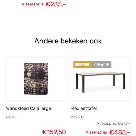
€
235,-
Vissersprijs
Oorspronkelijke
Huidige
prijs was:
prijs is:
€415,-.
€235,-.
Andere bekeken ook
Wandkleed Cala large
Flex eettafel
6105
9225.C
Adviesprijs
€
679,-
€
159,50
€
485,-
Vissersprijs