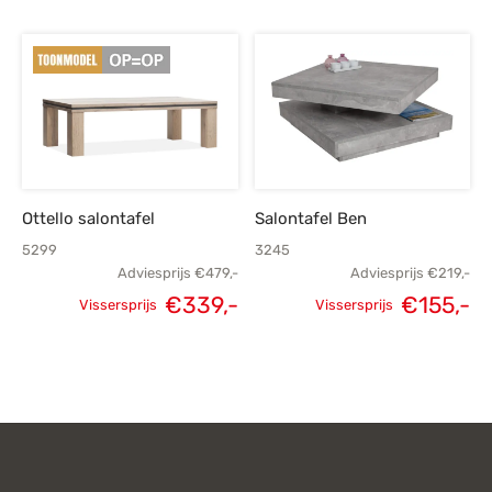
Oorspronkelijke
H
prijs was:
p
€449,-.
€
Ottello salontafel
Salontafel Ben
5299
3245
Adviesprijs
€
479,-
Adviesprijs
€
219,-
€
339,-
€
155,-
Vissersprijs
Vissersprijs
Oorspronkelijke
Huidige
Oorspronkelijke
H
prijs was:
prijs is:
prijs was:
p
€479,-.
€339,-.
€219,-.
€