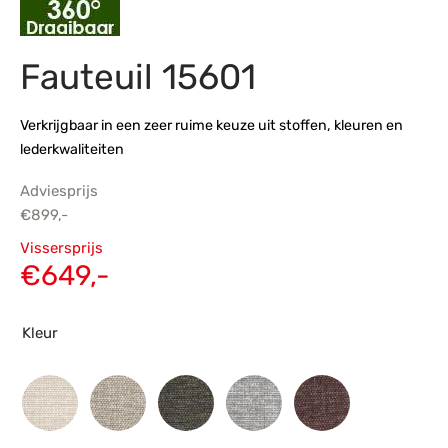
s
amerbank
eubelen
table
planken
en Toonmodellen
bekleding
dex PVC
et- en montageservice
Fauteuil 15601
programma’s
nmeubelen
ichting toonmodel
ett PVC
Verkrijgbaar in een zeer ruime keuze uit stoffen, kleuren en
chting
lederkwaliteiten
ratie
Adviesprijs
€
899,-
modellen
Oorspronkelijke
Vissersprijs
prijs was:
Huidige
€
649,-
€899,-.
prijs is:
€649,-.
Kleur