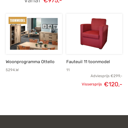
Vanaf
€
975,-
Woonprogramma Ottello
Fauteuil 11 toonmodel
5294.W
11
Adviesprijs
€
299,-
€
120,-
Vissersprijs
Oorspronkelijke
H
prijs was:
p
€299,-.
€