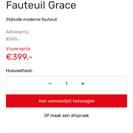
Fauteuil Grace
s
amerbank
eubelen
table
planken
en Toonmodellen
bekleding
dex PVC
et- en montageservice
Stijlvolle moderne fauteuil
programma’s
nmeubelen
ichting toonmodel
ett PVC
Adviesprijs
€
565,-
chting
Oorspronkelijke
Vissersprijs
ratie
prijs was:
Huidige
€
399,-
€565,-.
prijs is:
modellen
Hoeveelheid:
€399,-.
Aan wensenlijst toevoegen
Of maak een afspraak