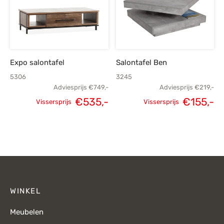
€449,-.
€
Expo salontafel
Salontafel Ben
5306
3245
Adviesprijs
€
749,-
Adviesprijs
€
219,-
€
535,-
€
155,-
Vissersprijs
Vissersprijs
Oorspronkelijke
Huidige
Oorspronkelijke
H
prijs was:
prijs is:
prijs was:
p
€749,-.
€535,-.
€219,-.
€
WINKEL
Meubelen