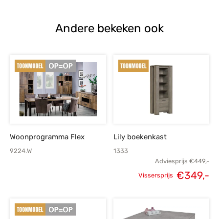
Andere bekeken ook
Woonprogramma Flex
Lily boekenkast
9224.W
1333
Adviesprijs
€
449,-
€
349,-
Vissersprijs
Oorspronkelijke
H
prijs was:
p