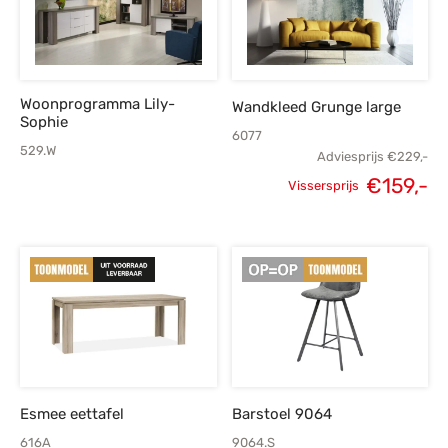
Woonprogramma Lily-
Wandkleed Grunge large
Sophie
6077
529.W
Adviesprijs
€
229,-
€
159,-
Vissersprijs
Oorspronkelijke
H
prijs was:
p
€229,-.
€
Esmee eettafel
Barstoel 9064
616A
9064.S