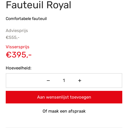
Fauteuil Royal
s
amerbank
eubelen
table
planken
en Toonmodellen
bekleding
dex PVC
et- en montageservice
Comfortabele fauteuil
programma’s
nmeubelen
ichting toonmodel
ett PVC
Adviesprijs
€
555,-
chting
Oorspronkelijke
Vissersprijs
ratie
prijs was:
Huidige
€
395,-
€555,-.
prijs is:
modellen
Hoeveelheid:
€395,-.
Aan wensenlijst toevoegen
Of maak een afspraak