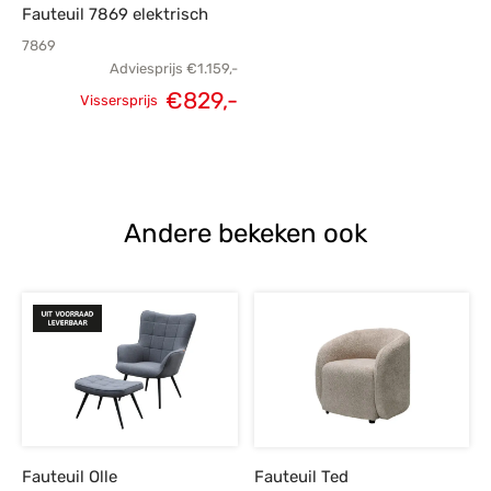
Fauteuil 7869 elektrisch
7869
Adviesprijs
€
1.159,-
€
829,-
Vissersprijs
Oorspronkelijke
Huidige
prijs was:
prijs is:
€1.159,-.
€829,-.
Andere bekeken ook
Fauteuil Olle
Fauteuil Ted