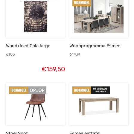
Wandkleed Cala large
Woonprogramma Esmee
6105
614.W
€
159,50
Stoel Spot
Esmee eettafel