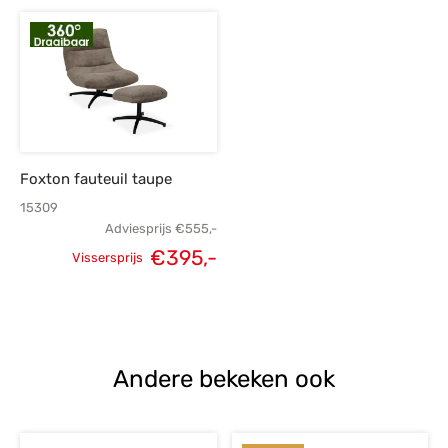
prijs was:
prijs is:
prijs was:
p
€555,-.
€395,-.
€555,-.
€
Foxton fauteuil taupe
15309
Adviesprijs
€
555,-
€
395,-
Vissersprijs
Oorspronkelijke
Huidige
prijs was:
prijs is:
€555,-.
€395,-.
Andere bekeken ook