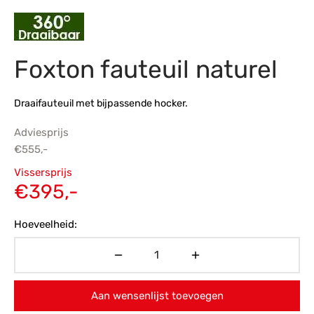
s
amerbank
eubelen
table
planken
en Toonmodellen
bekleding
dex PVC
et- en montageservice
Foxton fauteuil naturel
programma’s
nmeubelen
ichting toonmodel
ett PVC
chting
Draaifauteuil met bijpassende hocker.
ratie
Adviesprijs
€
555,-
modellen
Oorspronkelijke
Vissersprijs
prijs was:
Huidige
€
395,-
€555,-.
prijs is:
Hoeveelheid:
€395,-.
Aan wensenlijst toevoegen