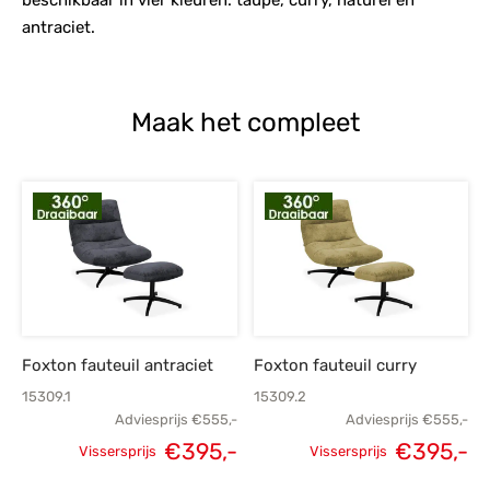
antraciet.
Maak het compleet
Foxton fauteuil antraciet
Foxton fauteuil curry
15309.1
15309.2
Adviesprijs
€
555,-
Adviesprijs
€
555,-
€
395,-
€
395,-
Vissersprijs
Vissersprijs
Oorspronkelijke
Huidige
Oorspronkelijke
H