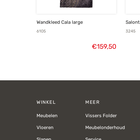
Wandkleed Cala large
Salont
6105
3245
€
159,50
WINKEL
MEER
Meubelen
Vissers Folder
Vloeren
Meubelonderhoud
Slapen
Service