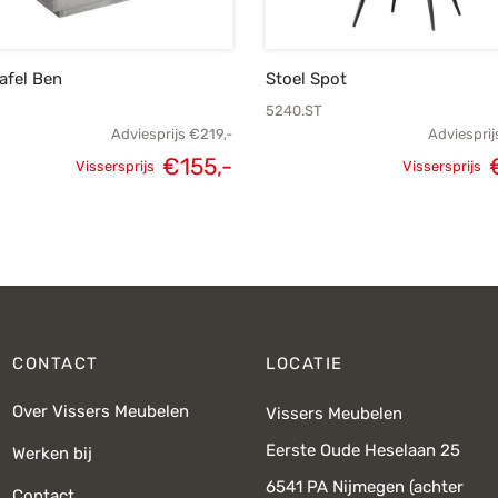
afel Ben
Stoel Spot
5240.ST
Adviesprijs
€
219,-
Adviesprij
Oorspron
€
155,-
Vissersprijs
Vissersprijs
Oorspronkelijke
Huidige
pri
prijs was:
prijs is:
€219,-.
€155,-.
CONTACT
LOCATIE
Over Vissers Meubelen
Vissers Meubelen
Eerste Oude Heselaan 25
Werken bij
6541 PA Nijmegen (achter
Contact