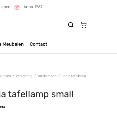
g open
Anno 1967
rs Meubelen
Contact
ubelen
/
Verlichting
/
Tafellampen
/
Gadja tafellamp
a tafellamp small
bron