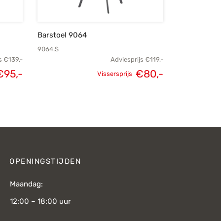
Barstoel 9064
9064.S
s
€
139,-
Adviesprijs
€
119,-
kelijke
Huidige
€
95,-
€
80,-
Vissersprijs
Oorspronkelijke
Huidige
js was:
prijs is:
prijs was:
prijs is:
€139,-.
€95,-.
€119,-.
€80,-.
OPENINGSTIJDEN
Maandag:
12:00 – 18:00 uur