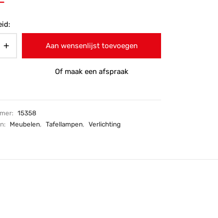
-
id:
Aan wensenlijst toevoegen
Of maak een afspraak
mmer:
15358
ën:
Meubelen
,
Tafellampen
,
Verlichting