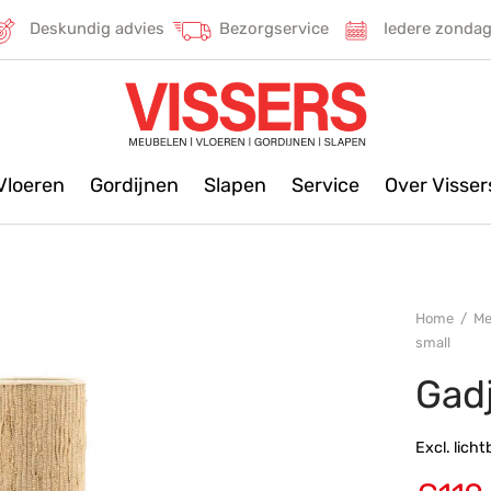
Deskundig advies
Bezorgservice
Iedere zonda
Vloeren
Gordijnen
Slapen
Service
Over Visse
Home
/
Me
small
Gadj
Excl. licht