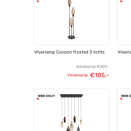
Vloerlamp Cocoon frosted 3 lichts
Vloerl
Adviesprijs
€
259,-
€
185,-
Vissersprijs
Oorspronkelijke
Huidige
prijs was:
prijs is:
€259,-.
€185,-.