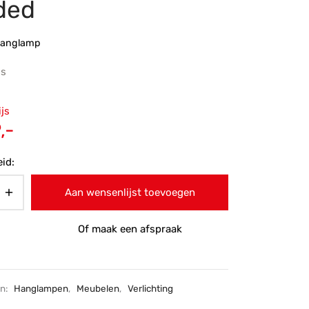
ded
hanglamp
js
ronkelijke
ijs
 was:
Huidige
,-
-.
prijs is:
id:
€349,-.
Aan wensenlijst toevoegen
Of maak een afspraak
ën:
Hanglampen
,
Meubelen
,
Verlichting