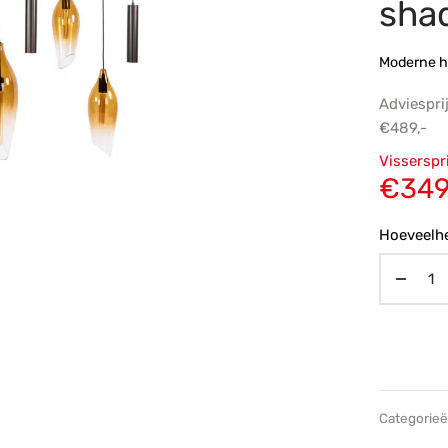
sha
Moderne 
Adviespri
€
489,-
Oorsp
Visserspr
prijs
€
349
€489,
Hoeveelhe
Categorie