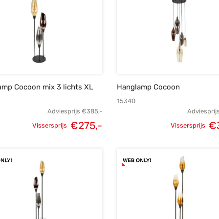
amp Cocoon mix 3 lichts XL
Hanglamp Cocoon
15340
Adviesprijs
€
385,-
Adviesprij
€
275,-
€
Vissersprijs
Vissersprijs
Oorspronkelijke
Huidige
Oorspronke
prijs was:
prijs is:
prij
€385,-.
€275,-.
€4