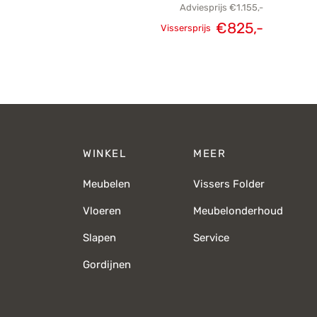
Adviesprijs
€
1.155,-
€
825,-
Vissersprijs
Oorspronkelijke
Huidige
prijs was:
prijs is:
€1.155,-.
€825,-.
WINKEL
MEER
Meubelen
Vissers Folder
Vloeren
Meubelonderhoud
Slapen
Service
Gordijnen