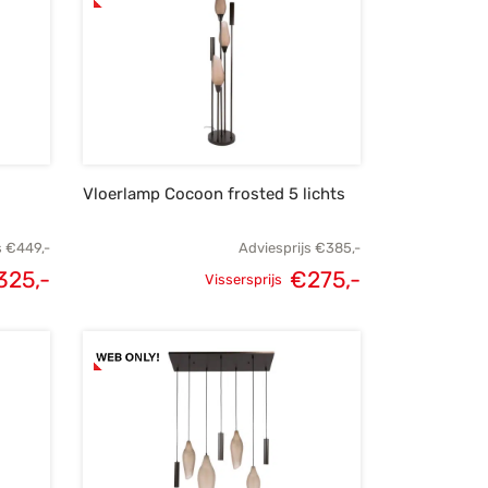
Vloerlamp Cocoon frosted 5 lichts
s
€
449,-
Adviesprijs
€
385,-
325,-
€
275,-
Vissersprijs
lijke
Huidige
Oorspronkelijke
Huidige
s was:
prijs is:
prijs was:
prijs is:
49,-.
€325,-.
€385,-.
€275,-.