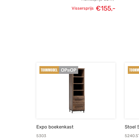
€
155,-
Vissersprijs
Oorspronkelijke
Huidige
prijs was:
prijs is:
€219,-.
€155,-.
Expo boekenkast
Stoel 
5303
5240.S