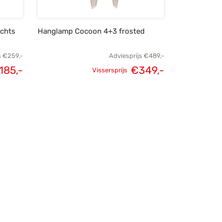
ichts
Hanglamp Cocoon 4+3 frosted
s
€
259,-
Adviesprijs
€
489,-
185,-
€
349,-
Vissersprijs
elijke
Huidige
Oorspronkelijke
Huidige
s was:
prijs is:
prijs was:
prijs is:
259,-.
€185,-.
€489,-.
€349,-.