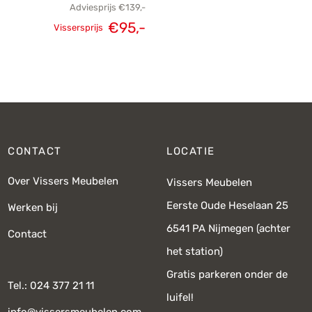
Adviesprijs
€
139,-
Oorspronkelijke
Huidige
€
95,-
Vissersprijs
prijs was:
prijs is:
€139,-.
€95,-.
CONTACT
LOCATIE
Over Vissers Meubelen
Vissers Meubelen
Eerste Oude Heselaan 25
Werken bij
6541 PA Nijmegen (achter
Contact
het station)
Gratis parkeren onder de
Tel.: 024 377 21 11
luifel!
info@vissersmeubelen.com