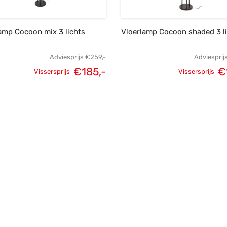
amp Cocoon mix 3 lichts
Vloerlamp Cocoon shaded 3 l
Adviesprijs
€
259,-
Adviesprij
€
185,-
€
Vissersprijs
Vissersprijs
Oorspronkelijke
Huidige
Oorspronk
prijs was:
prijs is:
prij
€259,-.
€185,-.
€