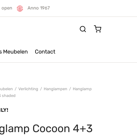
g open
Anno 1967
rs Meubelen
Contact
ubelen
/
Verlichting
/
Hanglampen
/
Hanglamp
3 shaded
glamp Cocoon 4+3