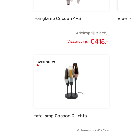
Hanglamp Cocoon 4+3
Vloerl
Adviesprijs
€
585,-
€
415,-
Vissersprijs
Oorspronkelijke
Huidige
prijs was:
prijs is:
€585,-.
€415,-.
tafellamp Cocoon 3 lichts
Adviesprijs
€
219,-