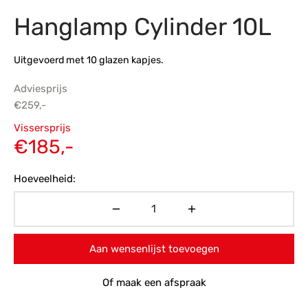
Hanglamp Cylinder 10L
s
amerbank
eubelen
table
planken
en Toonmodellen
bekleding
dex PVC
et- en montageservice
Uitgevoerd met 10 glazen kapjes.
programma’s
nmeubelen
ichting toonmodel
ett PVC
Adviesprijs
chting
€
259,-
Oorspronkelijke
ratie
Vissersprijs
prijs was:
Huidige
€
185,-
modellen
€259,-.
prijs is:
Hoeveelheid:
€185,-.
Aan wensenlijst toevoegen
Of maak een afspraak