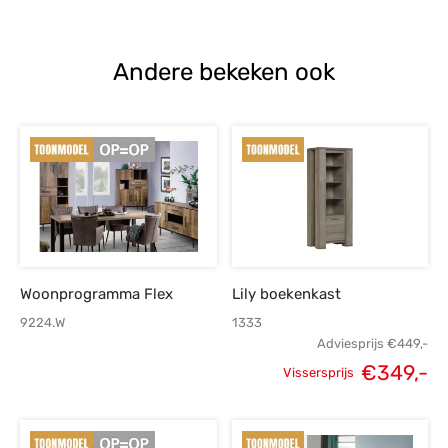
prijs was:
prijs is:
prijs was:
p
€385,-.
€275,-.
€259,-.
€
Andere bekeken ook
Woonprogramma Flex
Lily boekenkast
9224.W
1333
Adviesprijs
€
449,-
€
349,-
Vissersprijs
Oorspronkelijke
H
prijs was:
p