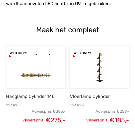
wordt aanbevolen LED lichtbron G9 te gebruiken.
Maak het compleet
Hanglamp Cylinder 14L
Vloerlamp Cylinder
15341-1
15341-2
Adviesprijs
€
385,-
Adviesprijs
€
259,-
€
275,-
€
185,-
Vissersprijs
Vissersprijs
Oorspronkelijke
Huidige
Oorspronkelijke
H