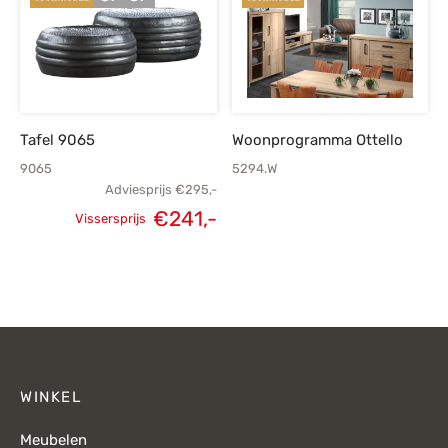
€449,-.
€
Tafel 9065
Woonprogramma Ottello
9065
5294.W
Adviesprijs
€
295,-
€
241,-
Vissersprijs
Oorspronkelijke
Huidige
prijs was:
prijs is:
€295,-.
€241,-.
WINKEL
Meubelen