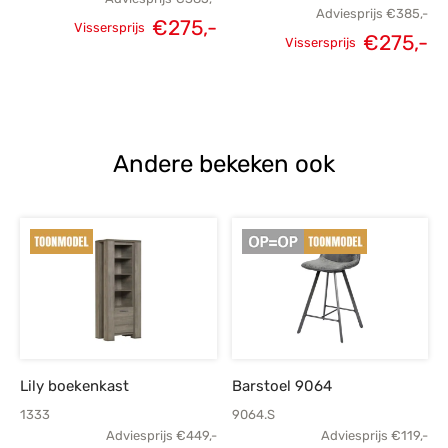
Adviesprijs
€
385,-
€
275,-
Vissersprijs
€
275,-
Oorspronkelijke
Huidige
Vissersprijs
Oorspronkelijke
H
prijs was:
prijs is:
prijs was:
p
€385,-.
€275,-.
€385,-.
€
Andere bekeken ook
Lily boekenkast
Barstoel 9064
1333
9064.S
Adviesprijs
€
449,-
Adviesprijs
€
119,-