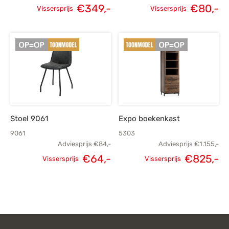
€
349,-
€
80,-
Vissersprijs
Vissersprijs
Oorspronkelijke
Huidige
Oorspronkelijke
H
prijs was:
prijs is:
prijs was:
p
€449,-.
€349,-.
€119,-.
Stoel 9061
Expo boekenkast
9061
5303
Adviesprijs
€
84,-
Adviesprijs
€
1.155,-
€
64,-
€
825,-
Vissersprijs
Vissersprijs
Oorspronkelijke
Huidige
Oorspronkelijke
H
prijs was:
prijs is:
prijs was:
p
€84,-.
€64,-.
€1.155,-.
€