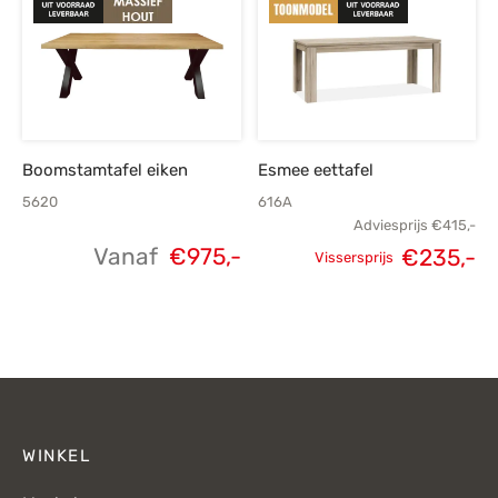
Boomstamtafel eiken
Esmee eettafel
5620
616A
Adviesprijs
€
415,-
Vanaf
€
975,-
€
235,-
Vissersprijs
Oorspronkelijke
H
prijs was:
p
€415,-.
€
WINKEL