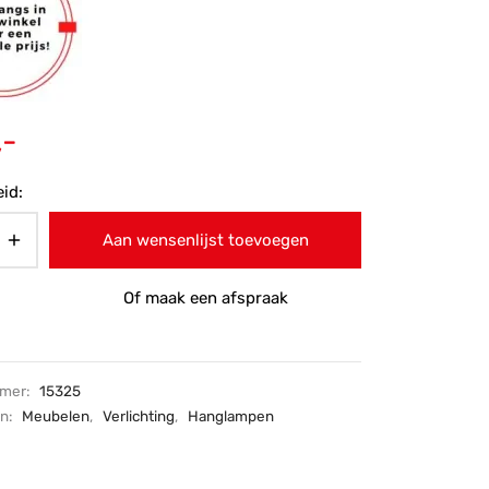
,-
id:
Aan wensenlijst toevoegen
Of maak een afspraak
mmer:
15325
ën:
Meubelen
,
Verlichting
,
Hanglampen