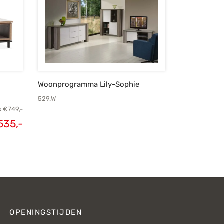
Woonprogramma Lily-Sophie
529.W
s
€
749,-
535,-
lijke
Huidige
s was:
prijs is:
749,-.
€535,-.
OPENINGSTIJDEN