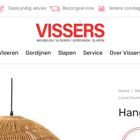
Deskundig advies
Bezorgservice
Iedere zonda
Vloeren
Gordijnen
Slapen
Service
Over Visse
Home
/
Me
Lunar brui
Han