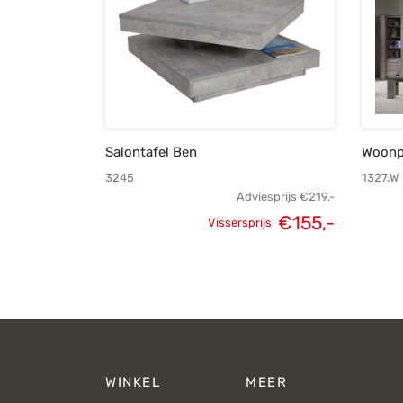
Salontafel Ben
Woonp
3245
1327.W
Adviesprijs
€
219,-
€
155,-
Vissersprijs
Oorspronkelijke
Huidige
prijs was:
prijs is:
€219,-.
€155,-.
WINKEL
MEER