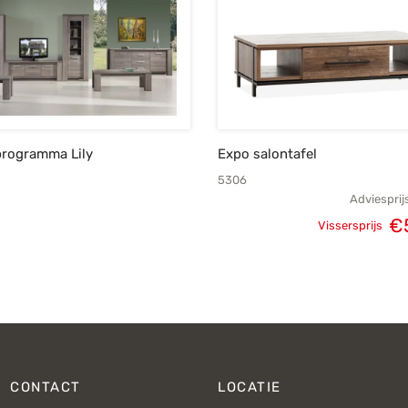
rogramma Lily
Expo salontafel
5306
Adviesprij
€
Vissersprijs
Oorspronke
prij
€
CONTACT
LOCATIE