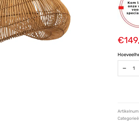
€
149
Hoeveelhe
Artikelnu
Categorie