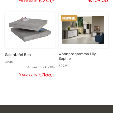
€
159,50
€
241,-
Vissersprijs
Oorspronkelijke
Huidige
prijs was:
prijs is:
€295,-.
€241,-.
Woonprogramma Lily-
Salontafel Ben
Sophie
3245
529.W
Adviesprijs
€
219,-
€
155,-
Vissersprijs
Oorspronkelijke
Huidige
prijs was:
prijs is:
€219,-.
€155,-.