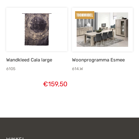
€139,-.
Wandkleed Cala large
Woonprogramma Esmee
6105
614.W
€
159,50