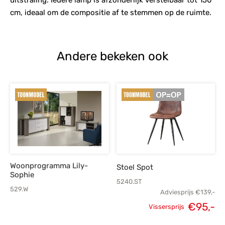
cm, ideaal om de compositie af te stemmen op de ruimte.
Andere bekeken ook
Woonprogramma Lily-
Stoel Spot
Sophie
5240.ST
529.W
Adviesprijs
€
139,-
Oorspronkelijke
H
€
95,-
Vissersprijs
prijs was:
p