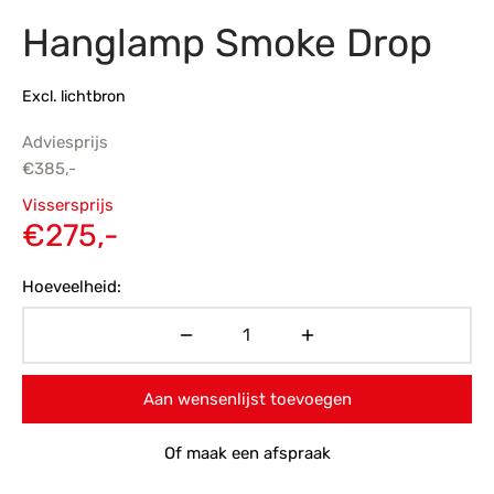
Hanglamp Smoke Drop
s
amerbank
eubelen
table
planken
en Toonmodellen
bekleding
dex PVC
et- en montageservice
Excl. lichtbron
programma’s
nmeubelen
ichting toonmodel
ett PVC
Adviesprijs
chting
€
385,-
Oorspronkelijke
ratie
Vissersprijs
prijs was:
Huidige
€
275,-
modellen
€385,-.
prijs is:
Hoeveelheid:
€275,-.
Aan wensenlijst toevoegen
Of maak een afspraak