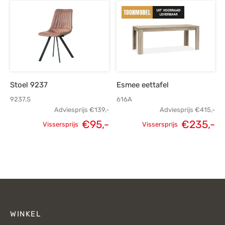
prijs was:
prijs is:
€84,-.
€64,-.
Stoel 9237
Esmee eettafel
9237.S
616A
Adviesprijs
€
139,-
Adviesprijs
€
415,-
Oorspronkelijke
Huidige
€
95,-
€
235,-
Vissersprijs
Vissersprijs
Oorspronkelijke
H
prijs was:
prijs is:
prijs was:
p
€139,-.
€95,-.
€415,-.
€
WINKEL