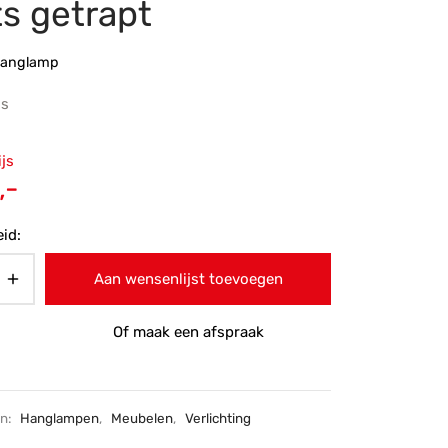
ts getrapt
hanglamp
js
ronkelijke
ijs
 was:
Huidige
,-
-.
prijs is:
id:
€185,-.
Aan wensenlijst toevoegen
Of maak een afspraak
ën:
Hanglampen
,
Meubelen
,
Verlichting