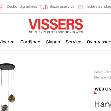
Deskundig advies
Bezorgservice
Iedere zonda
Vloeren
Gordijnen
Slapen
Service
Over Visse
Home
/
Me
Stellar 6 li
Hang