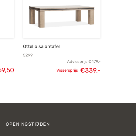
Ottello salontafel
5299
Adviesprijs
€
479,-
59,50
€
339,-
Vissersprijs
Oorspronkelijke
Huidige
prijs was:
prijs is:
€479,-.
€339,-.
OPENINGSTIJDEN