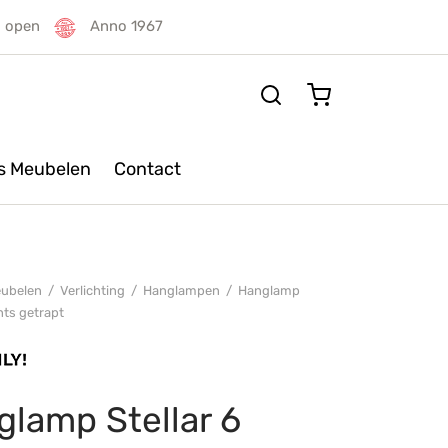
g open
Anno 1967
rs Meubelen
Contact
ubelen
/
Verlichting
/
Hanglampen
/
Hanglamp
chts getrapt
lamp Stellar 6