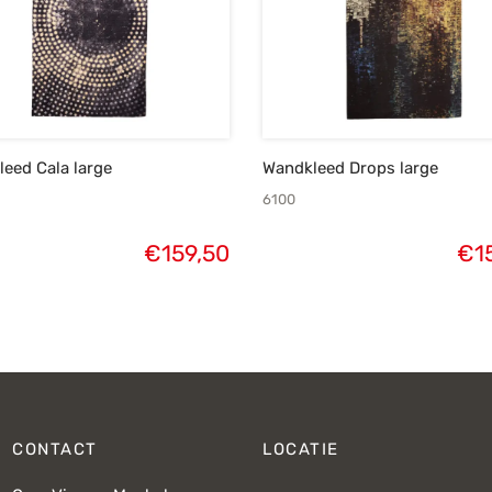
eed Cala large
Wandkleed Drops large
6100
€
159,50
€
1
CONTACT
LOCATIE