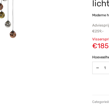
lich
Moderne 
Adviespri
€
259,-
Oorsp
Visserspr
prijs
€
185
€259,
Hoeveelhe
Categorie