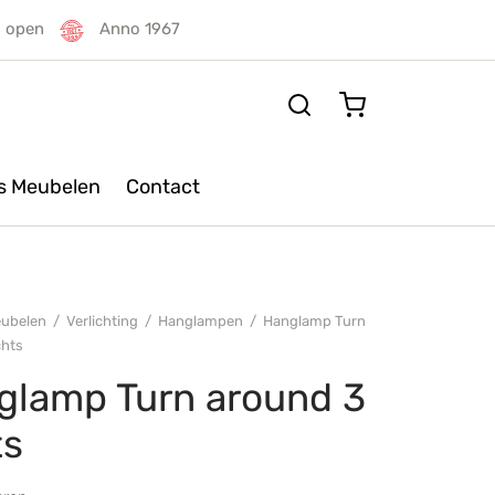
g open
Anno 1967
rs Meubelen
Contact
ubelen
/
Verlichting
/
Hanglampen
/
Hanglamp Turn
chts
glamp Turn around 3
ts