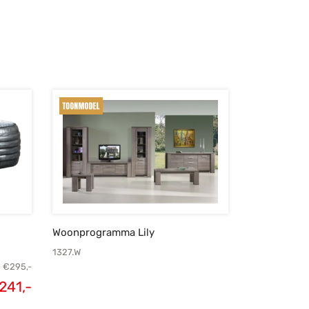
js was:
prijs is:
prijs was:
prijs is:
€109,-.
€75,-.
€239,-.
€175,-.
Woonprogramma Lily
1327.W
s
€
295,-
241,-
elijke
Huidige