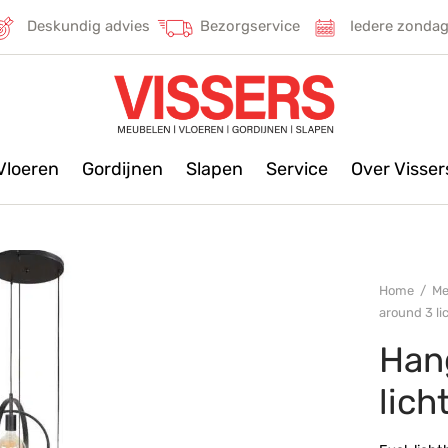
Deskundig advies
Bezorgservice
Iedere zonda
Vloeren
Gordijnen
Slapen
Service
Over Visse
Home
/
Me
around 3 li
Han
lich