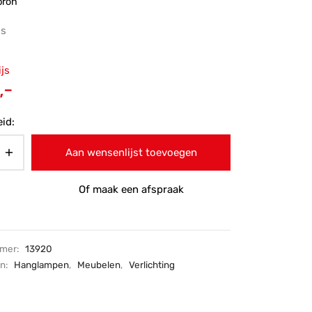
bron
js
ronkelijke
ijs
 was:
Huidige
,-
-.
prijs is:
id:
€185,-.
Aan wensenlijst toevoegen
Of maak een afspraak
mmer:
13920
ën:
Hanglampen
,
Meubelen
,
Verlichting