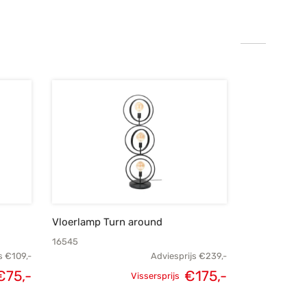
Vloerlamp Turn around
16545
s
€
109,-
Adviesprijs
€
239,-
€
75,-
€
175,-
Vissersprijs
kelijke
Huidige
Oorspronkelijke
Huidige