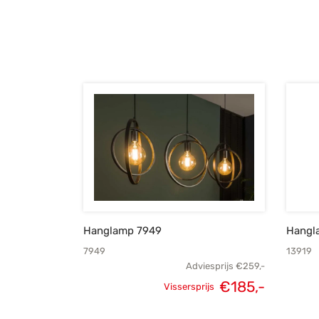
Hanglamp 7949
Hangl
7949
13919
Adviesprijs
€
259,-
€
185,-
Vissersprijs
Oorspronkelijke
Huidige