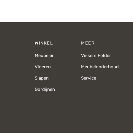
prijs was:
prijs is:
€449,-.
€349,-.
WINKEL
MEER
Meubelen
Vissers Folder
Vloeren
Meubelonderhoud
Slapen
Service
Gordijnen