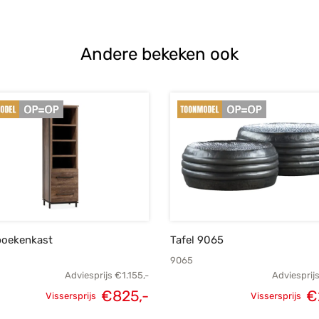
prijs was:
prijs is:
pri
€85,-.
€59,-.
Andere bekeken ook
boekenkast
Tafel 9065
9065
Adviesprijs
€
1.155,-
Adviesprij
€
825,-
€
Vissersprijs
Vissersprijs
Oorspronkelijke
Huidige
Oorspronk