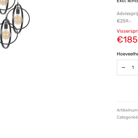
Excl. licht
Adviespri
€
259,-
Oorsp
Visserspr
prijs
€
185
€259,
Hoeveelhe
Artikelnu
Categorie