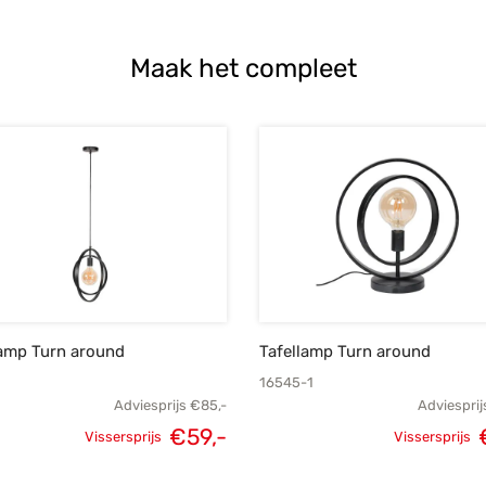
Maak het compleet
amp Turn around
Tafellamp Turn around
16545-1
Adviesprijs
€
85,-
Adviesprij
€
59,-
Vissersprijs
Vissersprijs
Oorspronkelijke
Huidige
Oorspron