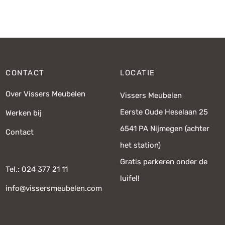
prijs was:
prijs is:
prij
€1.155,-.
€825,-.
€
CONTACT
LOCATIE
Over Vissers Meubelen
Vissers Meubelen
Eerste Oude Heselaan 25
Werken bij
6541 PA Nijmegen (achter
Contact
het station)
Gratis parkeren onder de
Tel.: 024 377 21 11
luifel!
info@vissersmeubelen.com