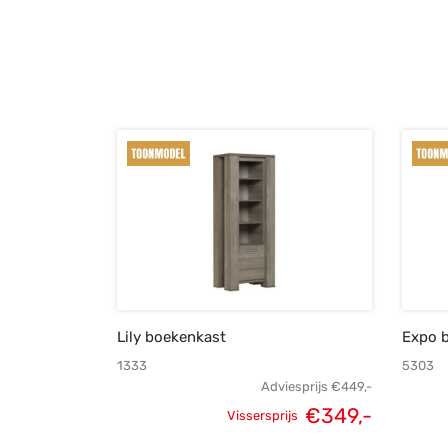
prijs was:
prijs is:
€259,-.
€185,-.
Lily boekenkast
Expo 
1333
5303
Adviesprijs
€
449,-
€
349,-
Vissersprijs
Oorspronkelijke
Huidige