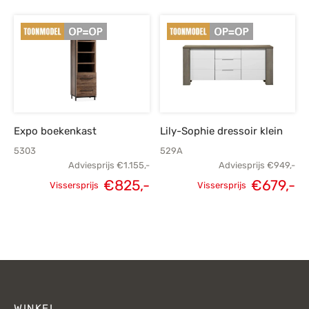
prijs was:
p
€219,-.
€
Expo boekenkast
Lily-Sophie dressoir klein
5303
529A
Adviesprijs
€
1.155,-
Adviesprijs
€
949,-
€
825,-
€
679,-
Vissersprijs
Vissersprijs
Oorspronkelijke
Huidige
Oorspronkelijke
H
prijs was:
prijs is:
prijs was:
p
€1.155,-.
€825,-.
€949,-.
€
WINKEL