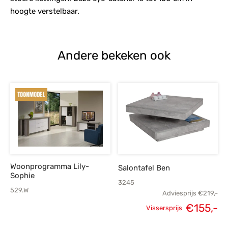
hoogte verstelbaar.
Andere bekeken ook
Woonprogramma Lily-
Salontafel Ben
Sophie
3245
529.W
Adviesprijs
€
219,-
€
155,-
Vissersprijs
Oorspronkelijke
H