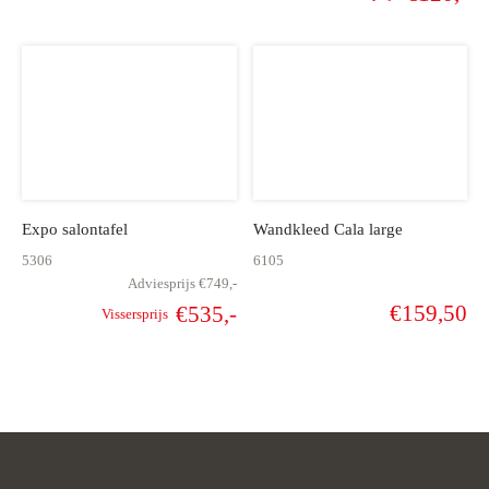
Oorspronkelijke
Hu
prijs was:
pr
€299,-.
€
Expo salontafel
Wandkleed Cala large
5306
6105
Adviesprijs
€
749,-
€
159,50
€
535,-
Vissersprijs
Oorspronkelijke
Huidige
prijs was:
prijs is:
€749,-.
€535,-.