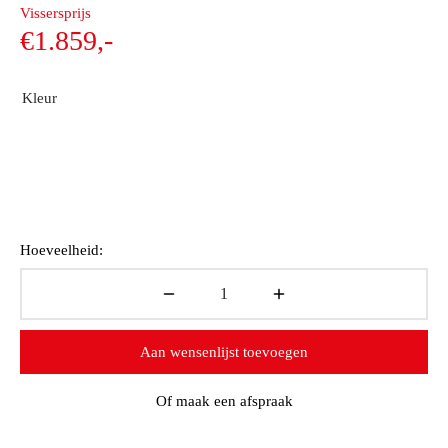
Oorspronkelijke
Vissersprijs
prijs was:
Huidige
€
1.859,-
€2.599,-.
prijs is:
€1.859,-.
Kleur
Hoeveelheid:
Aan wensenlijst toevoegen
Of maak een afspraak