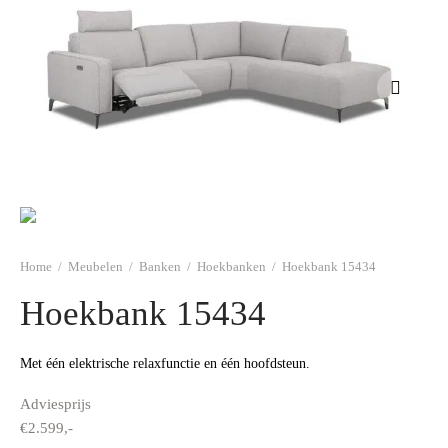
s
amerbank
eubelen
able
planken
en Toonmodellen
ekleding
dex PVC
t- en montageservice
programma’s
nmeubelen
chting toonmodel
tt PVC
chting
atie
modellen
Home
/
Meubelen
/
Banken
/
Hoekbanken
/
Hoekbank 15434
Hoekbank 15434
Met één elektrische relaxfunctie en één hoofdsteun.
Adviesprijs
€
2.599,-