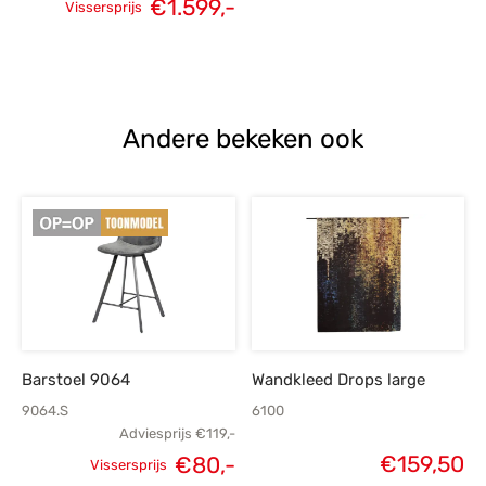
Oorspronkelijke
Huidige
€
1.599,-
Vissersprijs
prijs was:
prijs is:
€2.259,-.
€1.599,-.
Andere bekeken ook
Barstoel 9064
Wandkleed Drops large
9064.S
6100
Adviesprijs
€
119,-
€
159,50
€
80,-
Vissersprijs