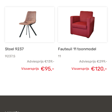
Oorspronkelijke
Huidige
prijs was:
prijs is:
€119,-.
€80,-.
Stoel 9237
Fauteuil 11 toonmodel
9237.S
11
Adviesprijs
€
139,-
Adviesprijs
€
299,-
Oorspronkelijke
Huidige
€
95,-
€
120,-
Vissersprijs
Vissersprijs
Oorspronkelijke
H
prijs was:
prijs is:
prijs was:
p
€139,-.
€95,-.
€299,-.
€