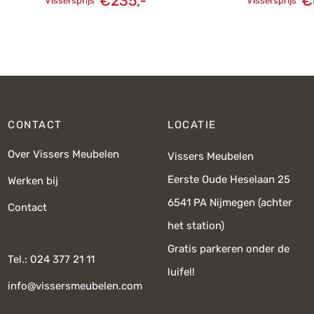
€
235,-
€
Vissersprijs
Vissersprijs
Oorspronkelijke
Huidige
Oorspronk
prijs was:
prijs is:
prij
€415,-.
€235,-.
€
CONTACT
LOCATIE
Over Vissers Meubelen
Vissers Meubelen
Eerste Oude Heselaan 25
Werken bij
6541 PA Nijmegen (achter
Contact
het station)
Gratis parkeren onder de
Tel.: 024 377 21 11
luifel!
info@vissersmeubelen.com