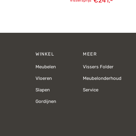
€
241,-
Vissersprijs
Oorspronkelijke
Huidige
prijs was:
prijs is:
€295,-.
€241,-.
WINKEL
MEER
Meubelen
Vissers Folder
Vloeren
Meubelonderhoud
Slapen
Service
Gordijnen