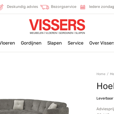
Deskundig advies
Bezorgservice
Iedere zonda
Vloeren
Gordijnen
Slapen
Service
Over Visse
Home
/
Me
Hoe
Leverbaar 
Adviespri