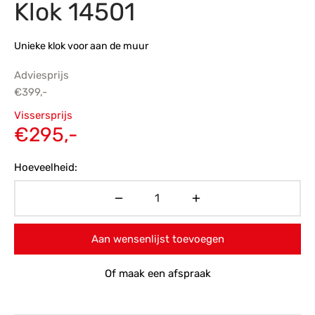
Klok 14501
s
amerbank
eubelen
table
planken
en Toonmodellen
bekleding
dex PVC
et- en montageservice
Unieke klok voor aan de muur
programma’s
nmeubelen
ichting toonmodel
ett PVC
Adviesprijs
€
399,-
chting
Oorspronkelijke
Vissersprijs
ratie
prijs was:
Huidige
€
295,-
€399,-.
prijs is:
modellen
Hoeveelheid:
€295,-.
Aan wensenlijst toevoegen
Of maak een afspraak