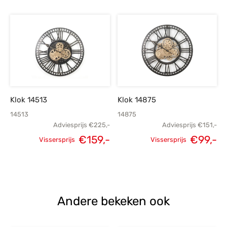
Oorspronkelijke
Huidige
Oorspronkelijke
H
prijs was:
prijs is:
prijs was:
p
€399,-.
€289,-.
€399,-.
€
Klok 14513
Klok 14875
14513
14875
Adviesprijs
€
225,-
Adviesprijs
€
151,-
€
159,-
€
99,-
Vissersprijs
Vissersprijs
Oorspronkelijke
Huidige
Oorspronkelijke
H
prijs was:
prijs is:
prijs was:
p
€225,-.
€159,-.
€151,-.
Andere bekeken ook