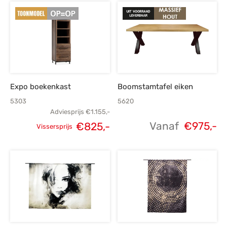
Expo boekenkast
Boomstamtafel eiken
5303
5620
Adviesprijs
€
1.155,-
Vanaf
€
975,-
€
825,-
Vissersprijs
Oorspronkelijke
Huidige
prijs was:
prijs is:
€1.155,-.
€825,-.