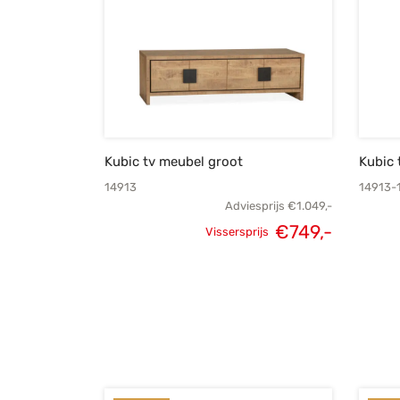
Kubic tv meubel groot
Kubic 
14913
14913-
Adviesprijs
€
1.049,-
€
749,-
Vissersprijs
Oorspronkelijke
Huidige
prijs was:
prijs is:
€1.049,-.
€749,-.