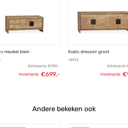
tv meubel klein
Kubic dressoir groot
1
14912
Adviesprijs
€
985,-
Adviesprijs
€
699,-
€
Vissersprijs
Vissersprijs
Oorspronkelijke
Huidige
Oorspronk
prijs was:
prijs is:
prij
€985,-.
€699,-.
€1.
Andere bekeken ook