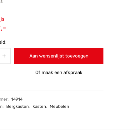
js
ronkelijke
ijs
 was:
Huidige
,-
5,-.
prijs is:
id:
€959,-.
Aan wensenlijst toevoegen
Of maak een afspraak
mmer:
14914
ën:
Bergkasten
,
Kasten
,
Meubelen