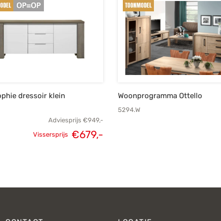
ophie dressoir klein
Woonprogramma Ottello
5294.W
Adviesprijs
€
949,-
€
679,-
Vissersprijs
Oorspronkelijke
Huidige
prijs was:
prijs is:
€949,-.
€679,-.