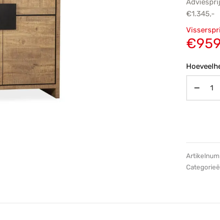
Adviespri
€
1.345,-
Oorsp
Visserspr
prijs
€
959
€1.34
Hoeveelhe
Artikelnu
Categorie