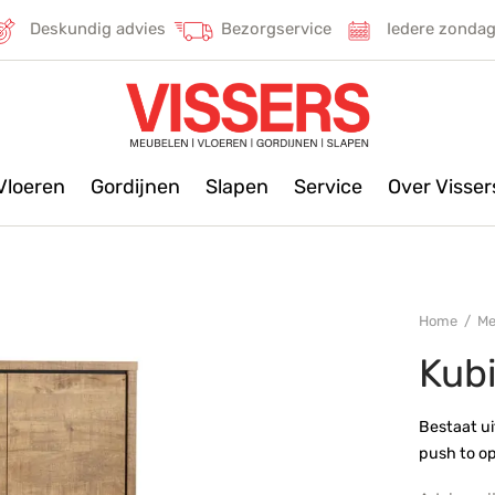
Deskundig advies
Bezorgservice
Iedere zonda
Vloeren
Gordijnen
Slapen
Service
Over Visse
Home
/
Me
Kub
Bestaat ui
push to o