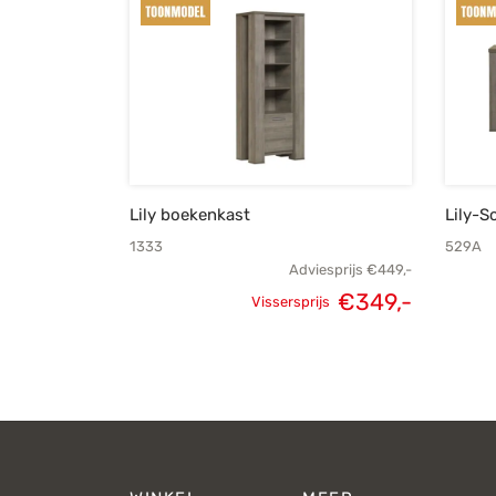
Lily boekenkast
Lily-S
1333
529A
Adviesprijs
€
449,-
€
349,-
Vissersprijs
Oorspronkelijke
Huidige
prijs was:
prijs is:
€449,-.
€349,-.