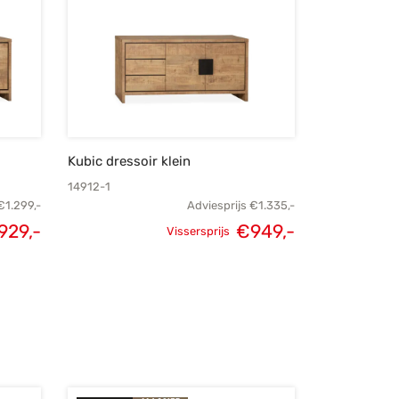
Kubic dressoir klein
14912-1
€
1.299,-
Adviesprijs
€
1.335,-
929,-
€
949,-
Vissersprijs
elijke
Huidige
Oorspronkelijke
Huidige
s was:
prijs is:
prijs was:
prijs is:
299,-.
€929,-.
€1.335,-.
€949,-.