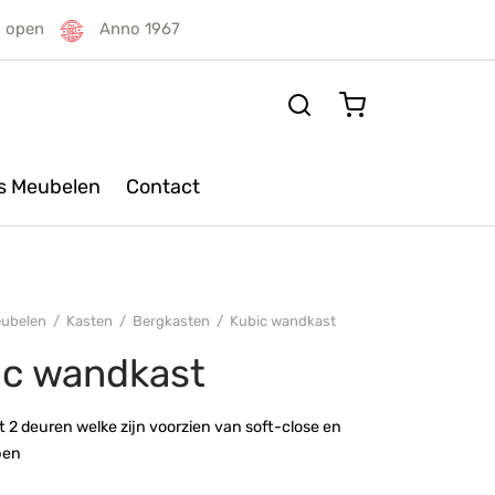
g open
Anno 1967
rs Meubelen
Contact
ubelen
/
Kasten
/
Bergkasten
/
Kubic wandkast
ic wandkast
t 2 deuren welke zijn voorzien van soft-close en
pen